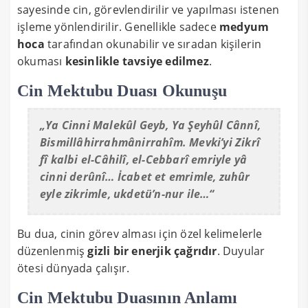
sayesinde cin, görevlendirilir ve yapılması istenen
işleme yönlendirilir. Genellikle sadece
medyum
hoca
tarafından okunabilir ve sıradan kişilerin
okuması
kesinlikle tavsiye edilmez
.
Cin Mektubu Duası Okunuşu
„Ya Cinni Malekûl Geyb, Ya Şeyhûl Cânnî,
Bismillâhirrahmânirrahîm. Mevki’yi Zikrî
fî kalbi el-Câhilî, el-Cebbarî emriyle yâ
cinni derûnî… İcabet et emrimle, zuhûr
eyle zikrimle, ukdetü’n-nur ile…“
Bu dua, cinin görev alması için özel kelimelerle
düzenlenmiş
gizli bir enerjik çağrıdır
. Duyular
ötesi dünyada çalışır.
Cin Mektubu Duasının Anlamı