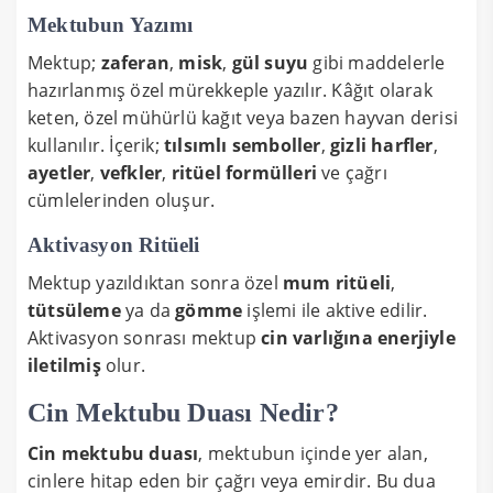
Mektubun Yazımı
Mektup;
zaferan
,
misk
,
gül suyu
gibi maddelerle
hazırlanmış özel mürekkeple yazılır. Kâğıt olarak
keten, özel mühürlü kağıt veya bazen hayvan derisi
kullanılır. İçerik;
tılsımlı semboller
,
gizli harfler
,
ayetler
,
vefkler
,
ritüel formülleri
ve çağrı
cümlelerinden oluşur.
Aktivasyon Ritüeli
Mektup yazıldıktan sonra özel
mum ritüeli
,
tütsüleme
ya da
gömme
işlemi ile aktive edilir.
Aktivasyon sonrası mektup
cin varlığına enerjiyle
iletilmiş
olur.
Cin Mektubu Duası Nedir?
Cin mektubu duası
, mektubun içinde yer alan,
cinlere hitap eden bir çağrı veya emirdir. Bu dua