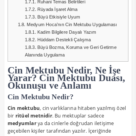
1.7.1.
Ruhani Temas Belirtileri
1.7.2.
Rüyada İşaret Alma
1.7.3.
Büyü Etkisiyle Uyum
1.8.
Medyum Hoca’nın Cin Mektubu Uygulaması
1.8.1.
Kadim Bilgilere Dayalı Yazım
1.8.2.
Hüddam Destekli Çalışma
1.8.3.
Büyü Bozma, Koruma ve Geri Getirme
Alanında Uygulama
Cin Mektubu Nedir, Ne İşe
Yarar? Cin Mektubu Duası,
Okunuşu ve Anlamı
Cin Mektubu Nedir?
Cin mektubu
, cin varlıklarına hitaben yazılmış özel
bir
ritüel metnidir
. Bu mektuplar sadece
medyumlar
ya da cinlerle doğrudan iletişime
geçebilen kişiler tarafından yazılır. İçeriğinde