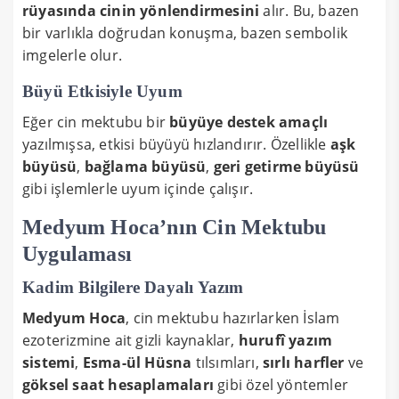
rüyasında cinin yönlendirmesini
alır. Bu, bazen
bir varlıkla doğrudan konuşma, bazen sembolik
imgelerle olur.
Büyü Etkisiyle Uyum
Eğer cin mektubu bir
büyüye destek amaçlı
yazılmışsa, etkisi büyüyü hızlandırır. Özellikle
aşk
büyüsü
,
bağlama büyüsü
,
geri getirme büyüsü
gibi işlemlerle uyum içinde çalışır.
Medyum Hoca’nın Cin Mektubu
Uygulaması
Kadim Bilgilere Dayalı Yazım
Medyum Hoca
, cin mektubu hazırlarken İslam
ezoterizmine ait gizli kaynaklar,
hurufî yazım
sistemi
,
Esma-ül Hüsna
tılsımları,
sırlı harfler
ve
göksel saat hesaplamaları
gibi özel yöntemler