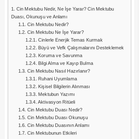
1.
Cin Mektubu Nedir, Ne İşe Yarar? Cin Mektubu
Duası, Okunuşu ve Anlamı
1.1.
Cin Mektubu Nedir?
1.2.
Cin Mektubu Ne İşe Yarar?
1.2.1.
Cinlerle Enerjik Temas Kurmak
1.2.2.
Büyü ve Vefk Çalışmalarını Desteklemek
1.2.3.
Koruma ve Savunma
1.2.4.
Bilgi Alma ve Kayıp Bulma
1.3.
Cin Mektubu Nasıl Hazırlanır?
1.3.1.
Ruhani Uyumlama
1.3.2.
Kişisel Bilgilerin Alınması
1.3.3.
Mektubun Yazımı
1.3.4.
Aktivasyon Ritüeli
1.4.
Cin Mektubu Duası Nedir?
1.5.
Cin Mektubu Duası Okunuşu
1.6.
Cin Mektubu Duasının Anlamı
1.7.
Cin Mektubunun Etkileri