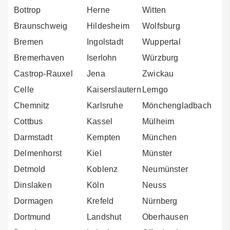
Bottrop
Herne
Witten
Braunschweig
Hildesheim
Wolfsburg
Bremen
Ingolstadt
Wuppertal
Bremerhaven
Iserlohn
Würzburg
Castrop-Rauxel
Jena
Zwickau
Celle
Kaiserslautern
Lemgo
Chemnitz
Karlsruhe
Mönchengladbach
Cottbus
Kassel
Mülheim
Darmstadt
Kempten
München
Delmenhorst
Kiel
Münster
Detmold
Koblenz
Neumünster
Dinslaken
Köln
Neuss
Dormagen
Krefeld
Nürnberg
Dortmund
Landshut
Oberhausen