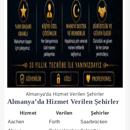
Almanya’da Hizmet Verilen Şehirler
Almanya’da Hizmet Verilen Şehirler
Hizmet
Verilen
Şehirler
Aachen
Fürth
Saarbrücken