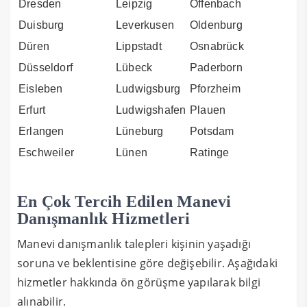
Dresden
Leipzig
Offenbach
Duisburg
Leverkusen
Oldenburg
Düren
Lippstadt
Osnabrück
Düsseldorf
Lübeck
Paderborn
Eisleben
Ludwigsburg
Pforzheim
Erfurt
Ludwigshafen
Plauen
Erlangen
Lüneburg
Potsdam
Eschweiler
Lünen
Ratinge
En Çok Tercih Edilen Manevi
Danışmanlık Hizmetleri
Manevi danışmanlık talepleri kişinin yaşadığı
soruna ve beklentisine göre değişebilir. Aşağıdaki
hizmetler hakkında ön görüşme yapılarak bilgi
alınabilir.