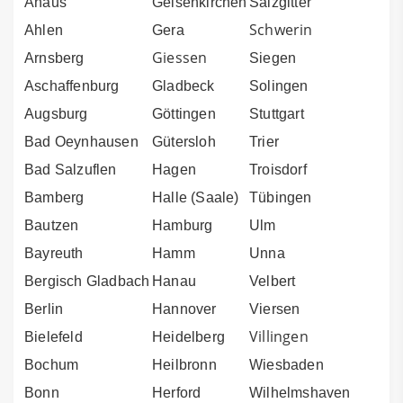
Ahaus
Gelsenkirchen
Salzgitter
Schwerin
Ahlen
Gera
Giessen
Arnsberg
Siegen
Aschaffenburg
Gladbeck
Solingen
Augsburg
Göttingen
Stuttgart
Bad Oeynhausen
Gütersloh
Trier
Bad Salzuflen
Hagen
Troisdorf
Bamberg
Halle (Saale)
Tübingen
Bautzen
Hamburg
Ulm
Bayreuth
Hamm
Unna
Bergisch Gladbach
Hanau
Velbert
Berlin
Hannover
Viersen
Villingen
Bielefeld
Heidelberg
Bochum
Heilbronn
Wiesbaden
Bonn
Herford
Wilhelmshaven