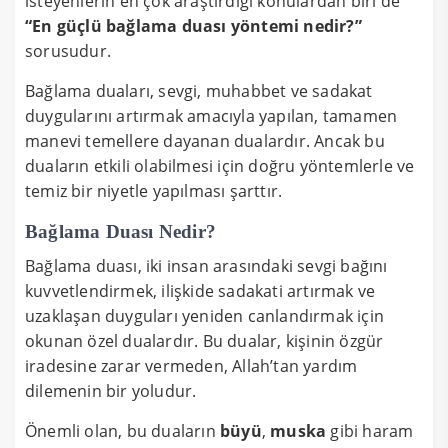
isteyenlerin en çok araştırdığı konulardan biri de
“En güçlü bağlama duası yöntemi nedir?”
sorusudur.
Bağlama duaları, sevgi, muhabbet ve sadakat
duygularını artırmak amacıyla yapılan, tamamen
manevi temellere dayanan dualardır. Ancak bu
duaların etkili olabilmesi için doğru yöntemlerle ve
temiz bir niyetle yapılması şarttır.
Bağlama Duası Nedir?
Bağlama duası, iki insan arasındaki sevgi bağını
kuvvetlendirmek, ilişkide sadakati artırmak ve
uzaklaşan duyguları yeniden canlandırmak için
okunan özel dualardır. Bu dualar, kişinin özgür
iradesine zarar vermeden, Allah’tan yardım
dilemenin bir yoludur.
Önemli olan, bu duaların
büyü
,
muska
gibi haram