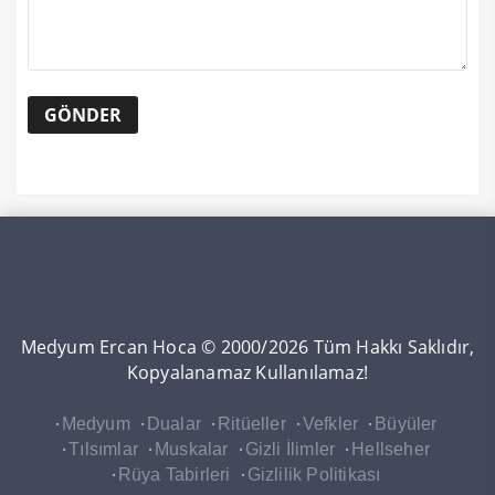
Medyum Ercan Hoca © 2000/2026 Tüm Hakkı Saklıdır,
Kopyalanamaz Kullanılamaz!
Medyum
Dualar
Ritüeller
Vefkler
Büyüler
Tılsımlar
Muskalar
Gizli İlimler
Hellseher
Rüya Tabirleri
Gizlilik Politikası