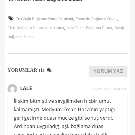
,
,
En Güçlü Bağlama Duası Yöntemi
Esma Ile Bağlama Duası
,
,
Etkili Bağlama Duası Nasıl Yapılır
Hızlı Tutan Bağlama Duası
Sevgi
Bağlama Duası
YORUMLAR (1)
YORUM YAZ
LALE
23 April 2025, 4:44 a.m.
İlişkim bitmişti ve sevgilimden hiçbir umut
kalmamıştı. Medyum Ercan Hoca’nın yaptığı
geri getirme duası mucize gibi sonuç verdi.
Ardından uyguladığı aşk bağlama duası
sayesinde artık sevgilim bana daha bağlı.