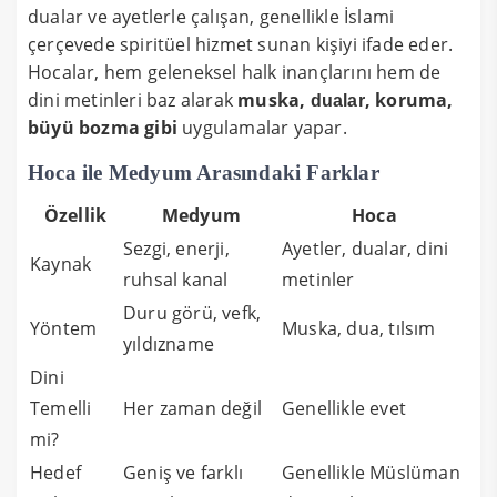
dualar ve ayetlerle çalışan, genellikle İslami
çerçevede spiritüel hizmet sunan kişiyi ifade eder.
Hocalar, hem geleneksel halk inançlarını hem de
dini metinleri baz alarak
muska,
, koruma,
dualar
büyü bozma gibi
uygulamalar yapar.
Hoca ile Medyum Arasındaki Farklar
Özellik
Medyum
Hoca
Sezgi, enerji,
Ayetler, dualar, dini
Kaynak
ruhsal kanal
metinler
Duru görü, vefk,
Yöntem
Muska, dua, tılsım
yıldızname
Dini
Temelli
Her zaman değil
Genellikle evet
mi?
Hedef
Geniş ve farklı
Genellikle Müslüman