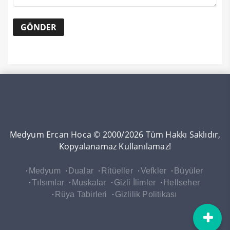
Medyum Ercan Hoca © 2000/2026 Tüm Hakkı Saklıdır,
Kopyalanamaz Kullanılamaz!
Medyum
Dualar
Ritüeller
Vefkler
Büyüler
Tılsımlar
Muskalar
Gizli İlimler
Hellseher
Rüya Tabirleri
Gizlilik Politikası
