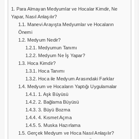
1.
Para Almayan Medyumlar ve Hocalar Kimdir, Ne
Yapar, Nasıl Anlaşılır?
1.1.
Manevi Arayışta Medyumlar ve Hocaların
Önemi
1.2.
Medyum Nedir?
1.2.1.
Medyumun Tanımı
1.2.2.
Medyum Ne İş Yapar?
1.3.
Hoca Kimdir?
1.3.1.
Hoca Tanımı
1.3.2.
Hoca ile Medyum Arasındaki Farklar
1.4.
Medyum ve Hocaların Yaptığı Uygulamalar
1.4.1.
1. Aşk Büyüsü
1.4.2.
2. Bağlama Büyüsü
1.4.3.
3. Büyü Bozma
1.4.4.
4. Kısmet Açma
1.4.5.
5. Muska Hazırlama
1.5.
Gerçek Medyum ve Hoca Nasıl Anlaşılır?