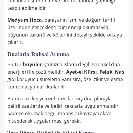
kullanılan semboller ve kim tarafından yapıldığı
tespit edilmelidir.
Medyum Hoca
, danışanın ismi ve doğum tarihi
üzerinden gerçekleştirdiği enerji okumasıyla,
büyünün türünü ve kökenini detaylı şekilde ortaya
çıkarır.
Dualarla Ruhsal Arınma
Bu tür
büyüler
, yalnızca İslami değil evrensel dua
enerjileri ile çözülmelidir.
Ayet-el Kürsi
,
Felak
,
Nas
gibi koruyucu surelerin yanı sıra, özel zikir ve esma
kombinasyonları kullanılır.
Bu dualar, kişiye özel hazırlanmış dua planıyla
belirli saatlerde ve belirli tekrarla uygulanmalıdır.
Sadece okumak değil, manasını kavrayarak ve
hissederek uygulanması gerekir.
Ters Dönüş Ritüeli ile Etkiyi Kırma