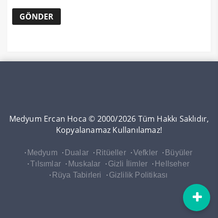
Medyum Ercan Hoca © 2000/2026 Tüm Hakkı Saklıdır,
Kopyalanamaz Kullanılamaz!
Medyum
Dualar
Ritüeller
Vefkler
Büyüler
Tılsımlar
Muskalar
Gizli İlimler
Hellseher
Rüya Tabirleri
Gizlilik Politikası
