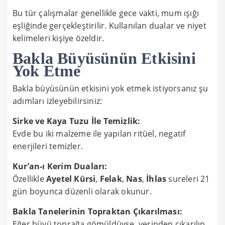
Bu tür çalışmalar genellikle gece vakti, mum ışığı
eşliğinde gerçekleştirilir. Kullanılan dualar ve niyet
kelimeleri kişiye özeldir.
Bakla Büyüsünün Etkisini
Yok Etme
Bakla büyüsünün etkisini yok etmek istiyorsanız şu
adımları izleyebilirsiniz:
Sirke ve Kaya Tuzu İle Temizlik:
Evde bu iki malzeme ile yapılan ritüel, negatif
enerjileri temizler.
Kur’an-ı Kerim Duaları:
Özellikle
Ayetel Kürsi
,
Felak
,
Nas
,
İhlas
sureleri 21
gün boyunca düzenli olarak okunur.
Bakla Tanelerinin Topraktan Çıkarılması:
Eğer büyü toprağa gömüldüyse, yerinden çıkarılıp