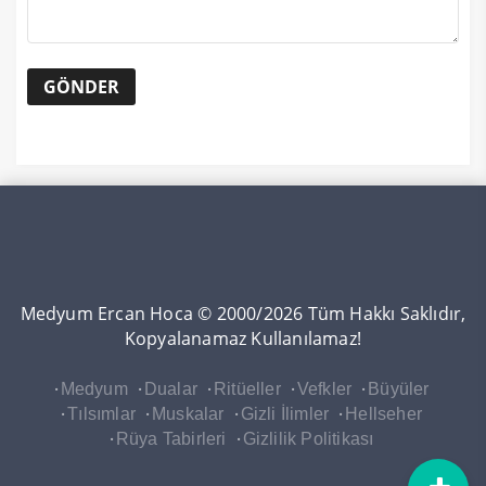
Medyum Ercan Hoca © 2000/2026 Tüm Hakkı Saklıdır,
Kopyalanamaz Kullanılamaz!
Medyum
Dualar
Ritüeller
Vefkler
Büyüler
Tılsımlar
Muskalar
Gizli İlimler
Hellseher
Rüya Tabirleri
Gizlilik Politikası