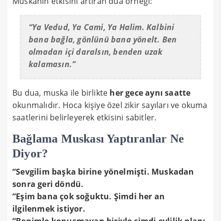
Muskanın etkisini artıran dua örneği:
“Ya Vedud, Ya Cami, Ya Halim. Kalbini
bana bağla, gönlünü bana yönelt. Ben
olmadan içi daralsın, benden uzak
kalamasın.”
Bu dua, muska ile birlikte
her gece aynı saatte
okunmalıdır. Hoca kişiye özel zikir sayıları ve okuma
saatlerini belirleyerek etkisini sabitler.
Bağlama Muskası Yaptıranlar Ne
Diyor?
“Sevgilim başka birine yönelmişti. Muskadan
sonra geri döndü.
“Eşim bana çok soğuktu. Şimdi her an
ilgilenmek istiyor.
“Benimle konuşmayan biriyle şimdi evlilik planı