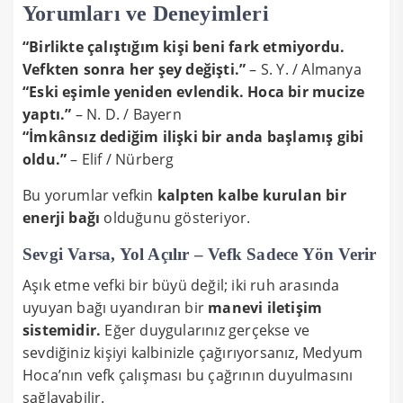
Yorumları ve Deneyimleri
“Birlikte çalıştığım kişi beni fark etmiyordu.
Vefkten sonra her şey değişti.”
– S. Y. / Almanya
“Eski eşimle yeniden evlendik. Hoca bir mucize
yaptı.”
– N. D. / Bayern
“İmkânsız dediğim ilişki bir anda başlamış gibi
oldu.”
– Elif / Nürberg
Bu yorumlar vefkin
kalpten kalbe kurulan bir
enerji bağı
olduğunu gösteriyor.
Sevgi Varsa, Yol Açılır – Vefk Sadece Yön Verir
Aşık etme vefki bir büyü değil; iki ruh arasında
uyuyan bağı uyandıran bir
manevi iletişim
sistemidir.
Eğer duygularınız gerçekse ve
sevdiğiniz kişiyi kalbinizle çağırıyorsanız, Medyum
Hoca’nın vefk çalışması bu çağrının duyulmasını
sağlayabilir.