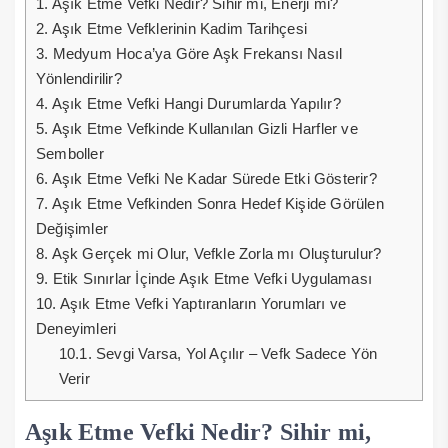
1.
Aşık Etme Vefki Nedir? Sihir mi, Enerji mi?
2.
Aşık Etme Vefklerinin Kadim Tarihçesi
3.
Medyum Hoca’ya Göre Aşk Frekansı Nasıl
Yönlendirilir?
4.
Aşık Etme Vefki Hangi Durumlarda Yapılır?
5.
Aşık Etme Vefkinde Kullanılan Gizli Harfler ve
Semboller
6.
Aşık Etme Vefki Ne Kadar Sürede Etki Gösterir?
7.
Aşık Etme Vefkinden Sonra Hedef Kişide Görülen
Değişimler
8.
Aşk Gerçek mi Olur, Vefkle Zorla mı Oluşturulur?
9.
Etik Sınırlar İçinde Aşık Etme Vefki Uygulaması
10.
Aşık Etme Vefki Yaptıranların Yorumları ve
Deneyimleri
10.1.
Sevgi Varsa, Yol Açılır – Vefk Sadece Yön
Verir
Aşık Etme Vefki Nedir? Sihir mi,