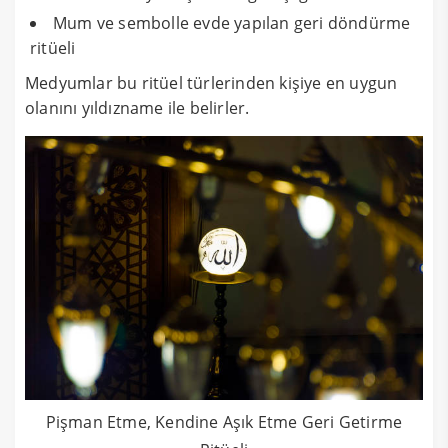
Mum ve sembolle evde yapılan geri döndürme
ritüeli
Medyumlar bu ritüel türlerinden kişiye en uygun
olanını yıldızname ile belirler.
Pişman Etme, Kendine Aşık Etme Geri Getirme