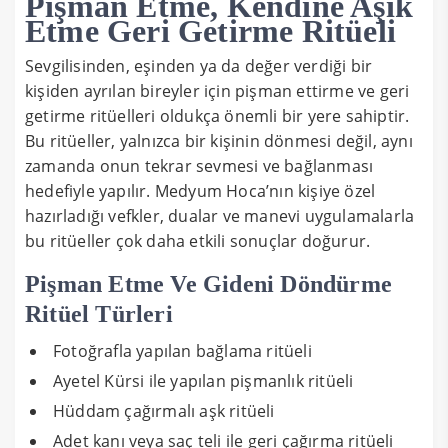
Pişman Etme, Kendine Aşık
Etme Geri Getirme Ritüeli
Sevgilisinden, eşinden ya da değer verdiği bir
kişiden ayrılan bireyler için pişman ettirme ve geri
getirme ritüelleri oldukça önemli bir yere sahiptir.
Bu ritüeller, yalnızca bir kişinin dönmesi değil, aynı
zamanda onun tekrar sevmesi ve bağlanması
hedefiyle yapılır. Medyum Hoca’nın kişiye özel
hazırladığı vefkler, dualar ve manevi uygulamalarla
bu ritüeller çok daha etkili sonuçlar doğurur.
Pişman Etme Ve Gideni Döndürme
Ritüel Türleri
Fotoğrafla yapılan bağlama ritüeli
Ayetel Kürsi ile yapılan pişmanlık ritüeli
Hüddam çağırmalı aşk ritüeli
Adet kanı veya saç teli ile geri çağırma ritüeli