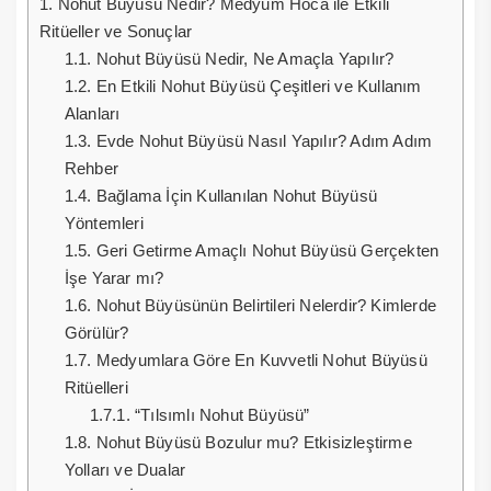
1.
Nohut Büyüsü Nedir? Medyum Hoca ile Etkili
Ritüeller ve Sonuçlar
1.1.
Nohut Büyüsü Nedir, Ne Amaçla Yapılır?
1.2.
En Etkili Nohut Büyüsü Çeşitleri ve Kullanım
Alanları
1.3.
Evde Nohut Büyüsü Nasıl Yapılır? Adım Adım
Rehber
1.4.
Bağlama İçin Kullanılan Nohut Büyüsü
Yöntemleri
1.5.
Geri Getirme Amaçlı Nohut Büyüsü Gerçekten
İşe Yarar mı?
1.6.
Nohut Büyüsünün Belirtileri Nelerdir? Kimlerde
Görülür?
1.7.
Medyumlara Göre En Kuvvetli Nohut Büyüsü
Ritüelleri
1.7.1.
“Tılsımlı Nohut Büyüsü”
1.8.
Nohut Büyüsü Bozulur mu? Etkisizleştirme
Yolları ve Dualar