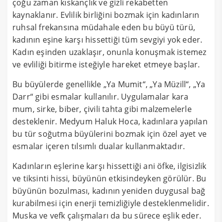
çoğu zaman kıskançlık ve gizli rekabetten
kaynaklanır. Evlilik birliğini bozmak için kadınların
ruhsal frekansına müdahale eden bu büyü türü,
kadının eşine karşı hissettiği tüm sevgiyi yok eder.
Kadın eşinden uzaklaşır, onunla konuşmak istemez
ve evliliği bitirme isteğiyle hareket etmeye başlar.
Bu büyülerde genellikle „Ya Mumit“, „Ya Müzill“, „Ya
Darr“ gibi esmalar kullanılır. Uygulamalar kara
mum, sirke, biber, çivili tahta gibi malzemelerle
desteklenir. Medyum Haluk Hoca, kadınlara yapılan
bu tür soğutma büyülerini bozmak için özel ayet ve
esmalar içeren tılsımlı dualar kullanmaktadır.
Kadınların eşlerine karşı hissettiği ani öfke, ilgisizlik
ve tiksinti hissi, büyünün etkisindeyken görülür. Bu
büyünün bozulması, kadının yeniden duygusal bağ
kurabilmesi için enerji temizliğiyle desteklenmelidir.
Muska ve vefk çalışmaları da bu sürece eşlik eder.