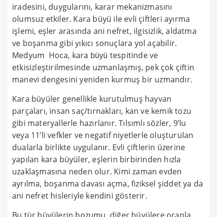
iradesini, duygularını, karar mekanizmasını
olumsuz etkiler. Kara büyü ile evli çiftleri ayırma
işlemi, eşler arasında ani nefret, ilgisizlik, aldatma
ve boşanma gibi yıkıcı sonuçlara yol açabilir.
Medyum Hoca, kara
tespitinde ve
büyü
etkisizleştirilmesinde uzmanlaşmış, pek çok çiftin
manevi dengesini yeniden kurmuş bir uzmandır.
Kara büyüler genellikle kurutulmuş hayvan
parçaları, insan saç/tırnakları, kan ve kemik tozu
gibi materyallerle hazırlanır. Tılsımlı sözler, 9’lu
veya 11’li vefkler ve negatif niyetlerle oluşturulan
dualarla birlikte uygulanır. Evli çiftlerin üzerine
yapılan kara büyüler, eşlerin birbirinden hızla
uzaklaşmasına neden olur. Kimi zaman evden
ayrılma, boşanma davası açma, fiziksel şiddet ya da
ani nefret hisleriyle kendini gösterir.
Bu tür büyülerin bozumu, diğer büyülere oranla