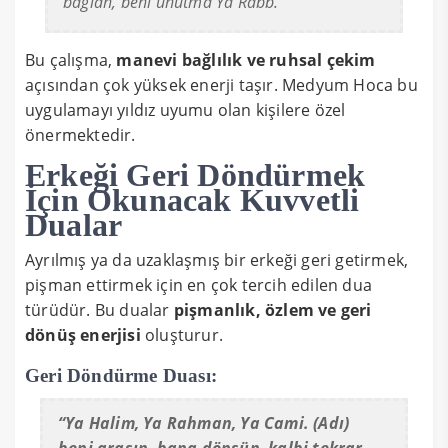
bağlan, beni unutma Ya Rabb.”
Bu çalışma,
manevi bağlılık ve ruhsal çekim
açısından çok yüksek enerji taşır. Medyum Hoca bu
uygulamayı yıldız uyumu olan kişilere özel
önermektedir.
Erkeği Geri Döndürmek
İçin Okunacak Kuvvetli
Dualar
Ayrılmış ya da uzaklaşmış bir erkeği geri getirmek,
pişman ettirmek için en çok tercih edilen dua
türüdür. Bu dualar
pişmanlık, özlem ve geri
dönüş enerjisi
oluşturur.
Geri Döndürme Duası:
“Ya Halim, Ya Rahman, Ya Cami. (Adı)
beni arasın, bana dönsün, kalbi tekrar