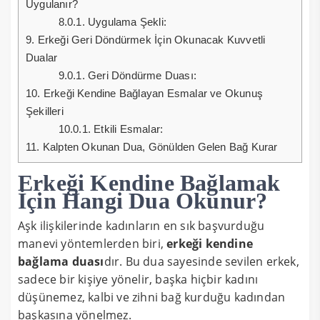
Uygulanır?
8.0.1.
Uygulama Şekli:
9.
Erkeği Geri Döndürmek İçin Okunacak Kuvvetli
Dualar
9.0.1.
Geri Döndürme Duası:
10.
Erkeği Kendine Bağlayan Esmalar ve Okunuş
Şekilleri
10.0.1.
Etkili Esmalar:
11.
Kalpten Okunan Dua, Gönülden Gelen Bağ Kurar
Erkeği Kendine Bağlamak
İçin Hangi Dua Okunur?
Aşk ilişkilerinde kadınların en sık başvurduğu
manevi yöntemlerden biri,
erkeği kendine
bağlama duası
dır. Bu dua sayesinde sevilen erkek,
sadece bir kişiye yönelir, başka hiçbir kadını
düşünemez, kalbi ve zihni bağ kurduğu kadından
başkasına yönelmez.