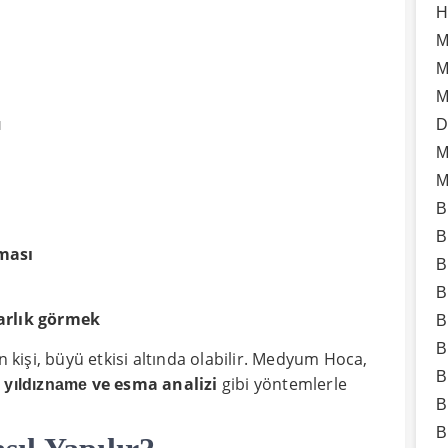
H
M
M
M
u
D
M
M
B
B
aması
B
B
arlık görmek
B
B
n kişi, büyü etkisi altında olabilir. Medyum Hoca,
B
,
ve esma analizi
gibi yöntemlerle
yıldızname
B
B