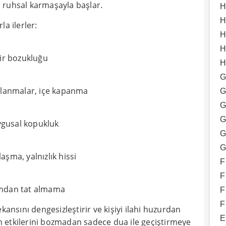
l, ruhsal karmaşayla başlar.
H
H
a ilerler:
H
H
nir bozukluğu
H
G
alanmalar, içe kapanma
G
G
G
uygusal kopukluk
G
G
şma, yalnızlık hissi
F
F
amdan tat almama
F
F
kansını dengesizleştirir ve kişiyi ilahi huzurdan
E
n etkilerini bozmadan sadece dua ile geçiştirmeye