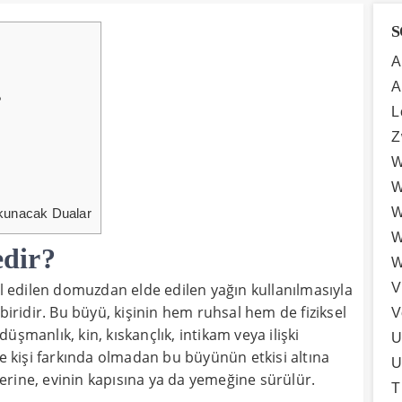
S
A
A
?
L
Z
W
W
W
kunacak Dualar
W
dir?
W
V
edilen domuzdan elde edilen yağın kullanılmasıyla
biridir. Bu büyü, kişinin hem ruhsal hem de fiziksel
V
şmanlık, kin, kıskançlık, intikam veya ilişki
U
le kişi farkında olmadan bu büyünün etkisi altına
U
tlerine, evinin kapısına ya da yemeğine sürülür.
T