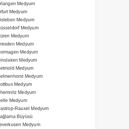
rlangen Medyum
rfurt Medyum
isleben Medyum
üsseldorf Medyum
üren Medyum
resden Medyum
ormagen Medyum
inslaken Medyum
etmold Medyum
elmenhorst Medyum
ottbus Medyum
hemnitz Medyum
elle Medyum
astrop-Rauxel Medyum
ağlama Büyüsü
everkusen Medyum