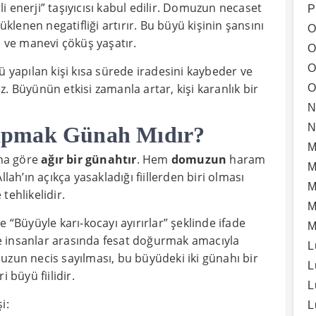
 enerji” taşıyıcısı kabul edilir. Domuzun necaset
P
enen negatifliği artırır. Bu büyü kişinin şansını
O
i ve manevi çöküş yaşatır.
O
O
apılan kişi kısa sürede iradesini kaybeder ve
. Büyünün etkisi zamanla artar, kişi karanlık bir
O
N
N
apmak Günah Mıdır?
M
na göre
ağır bir günahtır
. Hem
domuzun
haram
M
llah’ın açıkça yasakladığı fiillerden biri olması
M
tehlikelidir.
M
 “Büyüyle karı-kocayı ayırırlar” şeklinde ifade
M
e insanlar arasında fesat doğurmak amacıyla
L
uzun necis sayılması, bu büyüdeki iki günahı bir
L
 büyü fiilidir.
L
i:
L