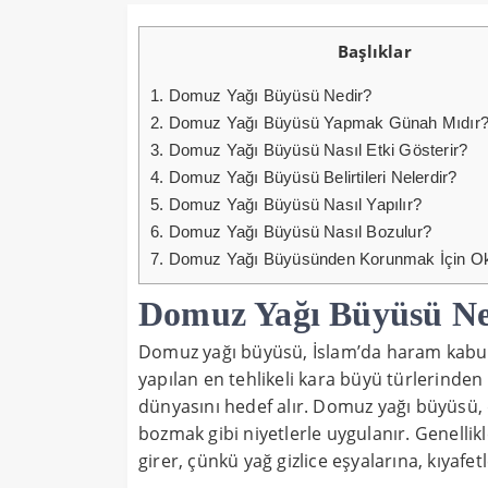
Başlıklar
1.
Domuz Yağı Büyüsü Nedir?
2.
Domuz Yağı Büyüsü Yapmak Günah Mıdır
3.
Domuz Yağı Büyüsü Nasıl Etki Gösterir?
4.
Domuz Yağı Büyüsü Belirtileri Nelerdir?
5.
Domuz Yağı Büyüsü Nasıl Yapılır?
6.
Domuz Yağı Büyüsü Nasıl Bozulur?
7.
Domuz Yağı Büyüsünden Korunmak İçin O
Domuz Yağı Büyüsü Ne
Domuz yağı büyüsü, İslam’da haram kabul 
yapılan en tehlikeli kara büyü türlerinden 
dünyasını hedef alır. Domuz yağı büyüsü, dü
bozmak gibi niyetlerle uygulanır. Genellik
girer, çünkü yağ gizlice eşyalarına, kıyafe