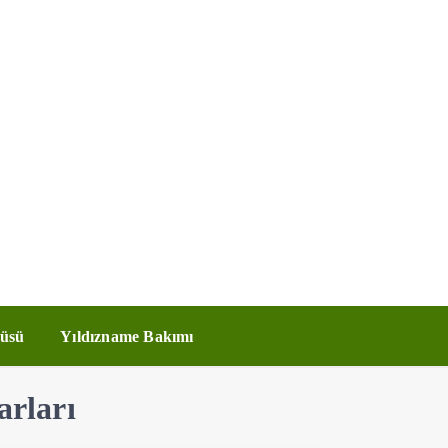
üsü
Yıldızname Bakımı
arları