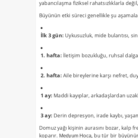
yabancılaşma fiziksel rahatsızlıklarla deği
Büyünün etki süreci genellikle şu aşamalarl
İlk 3 gün:
Uykusuzluk, mide bulantısı, si
1. hafta:
İletişim bozukluğu, ruhsal dalg
2. hafta:
Aile bireylerine karşı nefret, d
1 ay:
Maddi kayıplar, arkadaşlardan uzakla
3 ay:
Derin depresyon, irade kaybı, yaş
Domuz yağı kişinin aurasını bozar, kalp fre
koparır.
, bu tür bir büyünü
Medyum Hoca