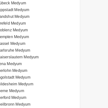
übeck Medyum
ippstadt Medyum
andshut Medyum
refeld Medyum
oblenz Medyum
empten Medyum
assel Medyum
arlsruhe Medyum
aiserslautern Medyum
ena Medyum
serlohn Medyum
ngolstadt Medyum
ildesheim Medyum
erne Medyum
erford Medyum
eilbronn Medyum