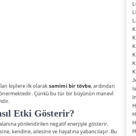
L
L
L
K
K
K
K
K
K
J
n kişilere ilk olarak
samimi bir tövbe
, ardından
I
önermektedir. Çünkü bu tür bir büyünün manevî
I
idir.
H
ıl Etki Gösterir?
H
H
l alanına yönlendirilen negatif enerjiyle gösterir.
ine, kendine, ailesine ve hayatına yabancılaşır. Bu
H