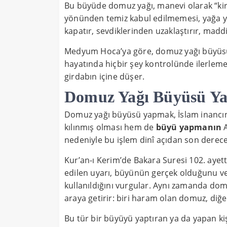
Bu büyüde domuz yağı, manevi olarak “kirli
yönünden temiz kabul edilmemesi, yağa yükl
kapatır, sevdiklerinden uzaklaştırır, madd
Medyum Hoca’ya göre, domuz yağı büyüsü y
hayatında hiçbir şey kontrolünde ilerlemez
girdabın içine düşer.
Domuz Yağı Büyüsü Y
Domuz yağı büyüsü yapmak, İslam inancı
kılınmış olması hem de
büyü yapmanın
A
nedeniyle bu işlem dinî açıdan son derece 
Kur’an-ı Kerim’de Bakara Suresi 102. ayette
edilen uyarı, büyünün gerçek olduğunu v
kullanıldığını vurgular. Aynı zamanda dom
araya getirir: biri haram olan domuz, diğeri
Bu tür bir büyüyü yaptıran ya da yapan kiş