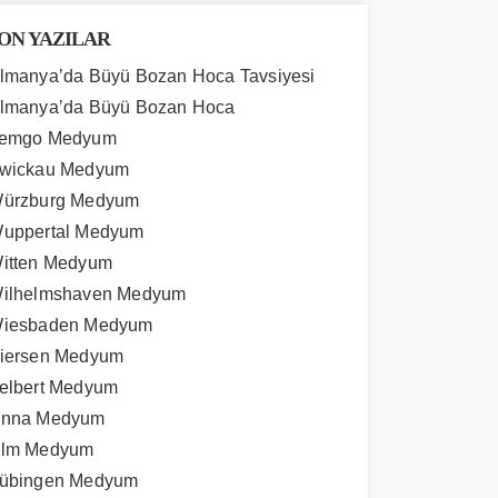
ON YAZILAR
lmanya’da Büyü Bozan Hoca Tavsiyesi
lmanya’da Büyü Bozan Hoca
emgo Medyum
wickau Medyum
ürzburg Medyum
uppertal Medyum
itten Medyum
ilhelmshaven Medyum
iesbaden Medyum
iersen Medyum
elbert Medyum
nna Medyum
lm Medyum
übingen Medyum