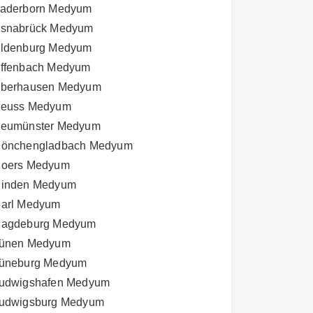
aderborn Medyum
snabrück Medyum
ldenburg Medyum
ffenbach Medyum
berhausen Medyum
euss Medyum
eumünster Medyum
önchengladbach Medyum
oers Medyum
inden Medyum
arl Medyum
agdeburg Medyum
ünen Medyum
üneburg Medyum
udwigshafen Medyum
udwigsburg Medyum