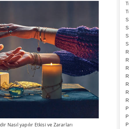
T
T
S
S
S
S
R
R
R
R
R
R
R
P
P
 Nasıl yapılır Etkisi ve Zararları
P