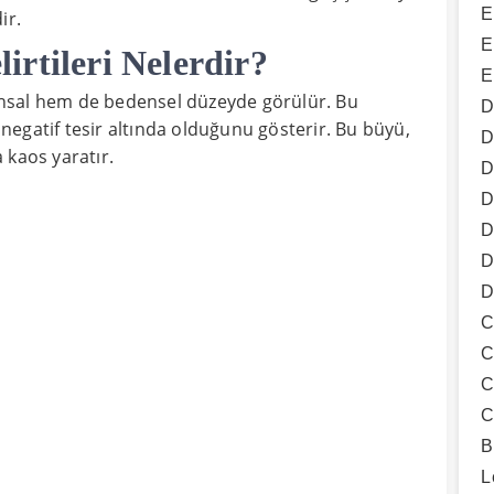
E
ir.
E
rtileri Nelerdir?
E
hsal hem de bedensel düzeyde görülür. Bu
D
e negatif tesir altında olduğunu gösterir. Bu büyü,
D
 kaos yaratır.
D
D
D
D
D
C
C
C
C
B
L