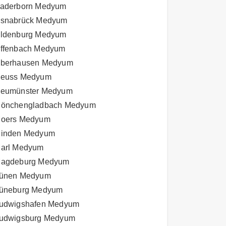
aderborn Medyum
snabrück Medyum
ldenburg Medyum
ffenbach Medyum
berhausen Medyum
euss Medyum
eumünster Medyum
önchengladbach Medyum
oers Medyum
inden Medyum
arl Medyum
agdeburg Medyum
ünen Medyum
üneburg Medyum
udwigshafen Medyum
udwigsburg Medyum