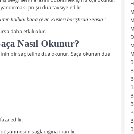
lmış sevgililerin arasını düzeltmek için sıkça okunur.
H
yandırmak için şu dua tavsiye edilir:
M
imin kalbini bana çevir. Küsleri barıştıran Sensin.“
M
M
sa daha etkili olur.
D
 Saça Nasıl Okunur?
M
şinin bir saç teline dua okunur. Saça okunan dua
M
B
B
B
B
B
B
B
aza edilir.
B
B
i düşünmesini sağladığına inanılır.