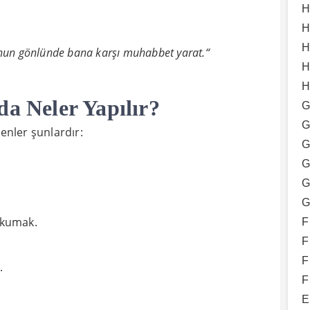
H
H
H
 Onun gönlünde bana karşı muhabbet yarat.“
H
H
da Neler Yapılır?
G
G
kenler şunlardır:
G
G
G
G
 okumak.
F
F
F
.
F
E