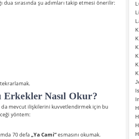
ı dua sırasında şu adımları takip etmesi önerilir:
L
L
L
K
K
K
K
K
K
J
 tekrarlamak.
I
ı Erkekler Nasıl Okur?
I
da mevcut ilişkilerini kuvvetlendirmek için bu
H
eceği yöntem:
H
H
rtamda 70 defa
„Ya Cami“
esmasını okumak.
H