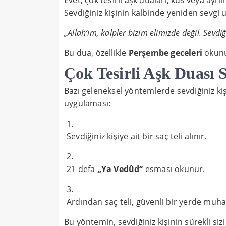
Evet, çok tesirli aşk duaları, küs veya ayrı
Sevdiğiniz kişinin kalbinde yeniden sevgi u
„Allah’ım, kalpler bizim elimizde değil. Sevdiğ
Bu dua, özellikle
Perşembe geceleri
okunur
Çok Tesirli Aşk Duası
Bazı geleneksel yöntemlerde sevdiğiniz ki
uygulaması:
Sevdiğiniz kişiye ait bir saç teli alınır.
21 defa
„Ya Vedûd“
esması okunur.
Ardından saç teli, güvenli bir yerde muhaf
Bu yöntemin, sevdiğiniz kişinin sürekli siz