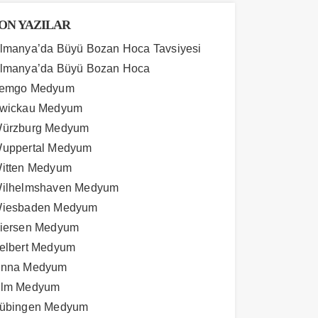
ON YAZILAR
lmanya’da Büyü Bozan Hoca Tavsiyesi
lmanya’da Büyü Bozan Hoca
emgo Medyum
wickau Medyum
ürzburg Medyum
uppertal Medyum
itten Medyum
ilhelmshaven Medyum
iesbaden Medyum
iersen Medyum
elbert Medyum
nna Medyum
lm Medyum
übingen Medyum