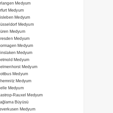
rlangen Medyum
rfurt Medyum
isleben Medyum
üsseldorf Medyum
üren Medyum
resden Medyum
ormagen Medyum
inslaken Medyum
etmold Medyum
elmenhorst Medyum
ottbus Medyum
hemnitz Medyum
elle Medyum
astrop-Rauxel Medyum
ağlama Büyüsü
everkusen Medyum