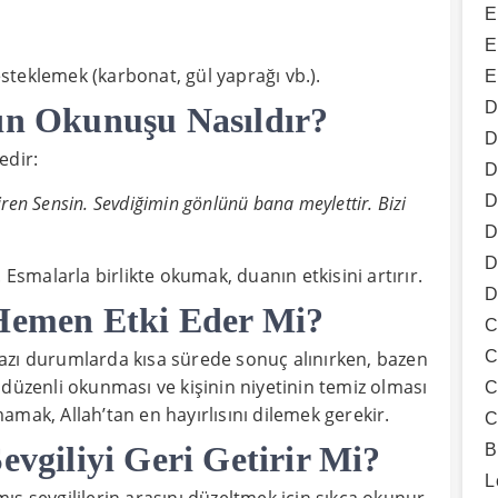
E
E
steklemek (karbonat, gül yaprağı vb.).
E
D
nın Okunuşu Nasıldır?
D
edir:
D
D
tiren Sensin. Sevdiğimin gönlünü bana meylettir. Bizi
D
D
 Esmalarla birlikte okumak, duanın etkisini artırır.
D
 Hemen Etki Eder Mi?
C
C
. Bazı durumlarda kısa sürede sonuç alınırken, bazen
 düzenli okunması ve kişinin niyetinin temiz olması
C
mak, Allah’tan en hayırlısını dilemek gerekir.
C
evgiliyi Geri Getirir Mi?
B
L