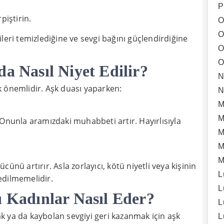
P
piştirin.
O
O
rjileri temizlediğine ve sevgi bağını güçlendirdiğine
O
O
da Nasıl Niyet Edilir?
N
 önemlidir. Aşk duası yaparken:
N
M
M
 Onunla aramızdaki muhabbeti artır. Hayırlısıyla
M
M
M
ünü artırır. Asla zorlayıcı, kötü niyetli veya kişinin
L
edilmemelidir.
L
ı Kadınlar Nasıl Eder?
L
mak ya da kaybolan sevgiyi geri kazanmak için aşk
L