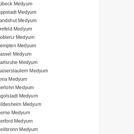
übeck Medyum
ippstadt Medyum
andshut Medyum
refeld Medyum
oblenz Medyum
empten Medyum
assel Medyum
arlsruhe Medyum
aiserslautern Medyum
ena Medyum
serlohn Medyum
ngolstadt Medyum
ildesheim Medyum
erne Medyum
erford Medyum
eilbronn Medyum