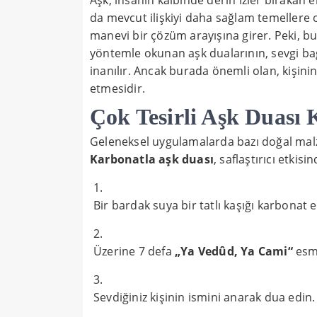
Aşk, insanın kalbinde derin izler bırakan
da mevcut ilişkiyi daha sağlam temellere 
manevi bir çözüm arayışına girer. Peki, b
yöntemle okunan aşk dualarının, sevgi bağl
inanılır. Ancak burada önemli olan, kişini
etmesidir.
Çok Tesirli Aşk Duası 
Geleneksel uygulamalarda bazı doğal malz
Karbonatla aşk duası
, saflaştırıcı etkis
Bir bardak suya bir tatlı kaşığı karbonat e
Üzerine 7 defa
„Ya Vedûd, Ya Cami“
esma
Sevdiğiniz kişinin ismini anarak dua edin.