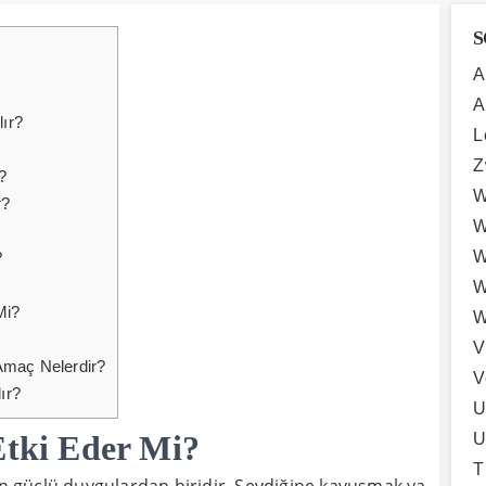
S
A
A
lır?
L
Z
?
W
r?
W
W
?
W
Mi?
W
V
Amaç Nelerdir?
V
ır?
U
Etki Eder Mi?
U
T