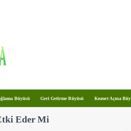
ğlama Büyüsü
Geri Getirme Büyüsü
Kısmet Açma Büy
Etki Eder Mi