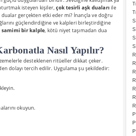
 en güçlü duygulardan biridir. Sevdiğine kavuşmak ya
T
oturtmak isteyen kişiler,
çok tesirli aşk duaları
ile
T
u dualar gerçekten etki eder mi? İnançla ve doğru
S
arını güçlendirdiğine ve kalpleri birleştirdiğine
S
n
samimi bir kalple
, kötü niyet taşımadan dua
S
S
Karbonatla Nasıl Yapılır?
R
emelerle desteklenen ritüeller dikkat çeker.
R
inden dolayı tercih edilir. Uygulama şu şekildedir:
R
R
kleyin.
R
R
R
larını okuyun.
P
P
P