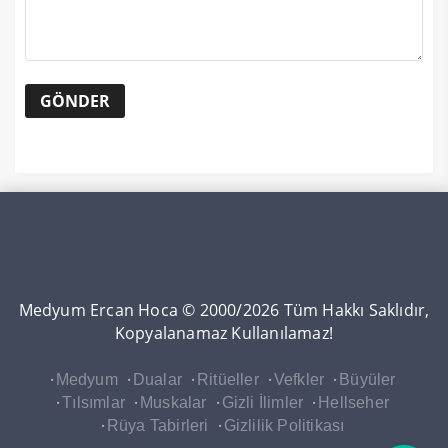
Medyum Ercan Hoca © 2000/2026 Tüm Hakkı Saklıdır,
Kopyalanamaz Kullanılamaz!
Medyum
Dualar
Ritüeller
Vefkler
Büyüler
Tılsımlar
Muskalar
Gizli İlimler
Hellseher
Rüya Tabirleri
Gizlilik Politikası