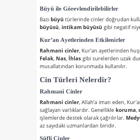
Büyü ile Görevlendirilebilirler
Bazı
büyü
türlerinde cinler doğrudan kulla
büyüsü
,
intikam büyüsü
gibi negatif niy
Kur’an Ayetlerinden Etkilenirler
Rahmani cinler
, Kur’an ayetlerinden hu
Felak
,
Nas
,
İhlas
gibi surelerden uzak dur
musallatından korunmada kullanılır.
Cin Türleri Nelerdir?
Rahmani Cinler
Rahmani cinler
, Allah’a iman eden, Kur’
sağlayan varlıklardır. Genellikle
koruma
,
işlemlerde destek olarak çağrılırlar.
Medy
az sayıdaki uzmanlardan biridir.
Süfli Cinler