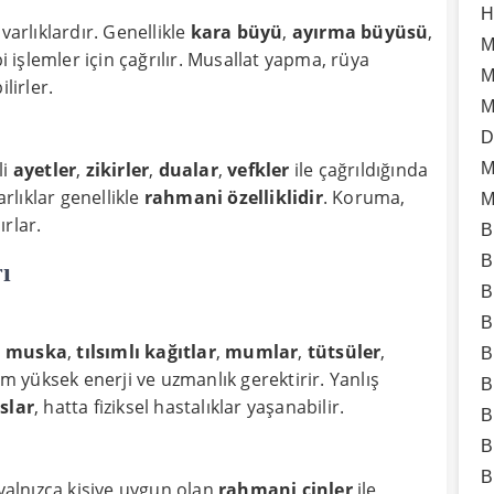
H
i varlıklardır. Genellikle
kara büyü
,
ayırma büyüsü
,
M
i işlemler için çağrılır. Musallat yapma, rüya
M
lirler.
M
D
li
ayetler
,
zikirler
,
dualar
,
vefkler
ile çağrıldığında
M
arlıklar genellikle
rahmani özelliklidir
. Koruma,
M
ırlar.
B
B
ı
B
B
,
muska
,
tılsımlı kağıtlar
,
mumlar
,
tütsüler
,
B
em yüksek enerji ve uzmanlık gerektirir. Yanlış
B
slar
, hatta fiziksel hastalıklar yaşanabilir.
B
B
B
 yalnızca kişiye uygun olan
rahmani cinler
ile