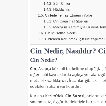
1.4.2.
Süfli Cinler
1.4.3.
Hüddamlar
1.5.
Cinlerle Temas Etmenin Yolları
1.5.1.
Cin Çağırma Ritüelleri
1.5.2.
Medyum Yardımıyla Güvenli Te
1.6.
Cin Musallatı Nedir?
1.7.
Cinlerden Korunmak İçin Ne Yapılmalı
Cin Nedir, Nasıldır? Ci
Cin Nedir?
Cin
, Arapça kökenli bir kelime olup “gizli,
diğer ilahi kaynaklarda açıkça yer alan, 
metafizik varlıklardır. İnsanlar gibi akıllı,
edebilen ruhani varlıklardır.
Kur’an-ı Kerim’deki
Cin Suresi
, onların va
sınanmakta, özgür iradeleriyle hareket et