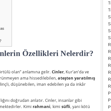
T
T
S
S
mas
S
S
?
R
nlerin Özellikleri Nelerdir?
R
R
R
 örtülü olan” anlamına gelir.
Cinler
, Kur’an’da ve
R
görünmeyen ama hissedilebilen,
ateşten yaratılmış
R
 bilinçli, düşünebilen, iman edebilen ya da inkâr
R
P
rlığını doğrudan anlatır. Cinler, insanlar gibi
P
mektedirler. Kimi
rahmani
, kimi
süfli
, yani kötü
P