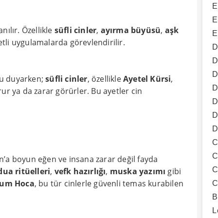
E
E
nılır. Özellikle
süfli cinler
,
ayırma büyüsü
,
aşk
E
etli uygulamalarda görevlendirilir.
D
D
D
şu duyarken;
süfli cinler
, özellikle
Ayetel Kürsi
,
D
ur ya da zarar görürler. Bu ayetler cin
D
D
D
C
C
an’a boyun eğen ve insana zarar değil fayda
C
dua ritüelleri
,
vefk hazırlığı
,
muska yazımı
gibi
um Hoca
, bu tür cinlerle güvenli temas kurabilen
C
B
L