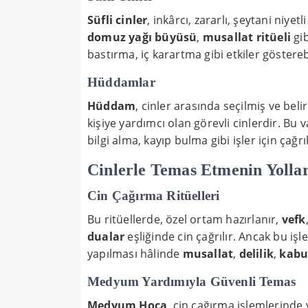
Süfli cinler
, inkârcı, zararlı, şeytani niyetl
domuz yağı büyüsü
,
musallat ritüeli
gib
bastırma, iç karartma gibi etkiler gösterebi
Hüddamlar
Hüddam
, cinler arasında seçilmiş ve belir
kişiye yardımcı olan görevli cinlerdir. Bu v
bilgi alma, kayıp bulma gibi işler için çağrıl
Cinlerle Temas Etmenin Yollar
Cin Çağırma Ritüelleri
Bu ritüellerde, özel ortam hazırlanır,
vefk
dualar
eşliğinde cin çağrılır. Ancak bu işl
yapılması hâlinde
musallat
,
delilik
,
kabu
Medyum Yardımıyla Güvenli Temas
Medyum Hoca
, cin çağırma işlemlerinde