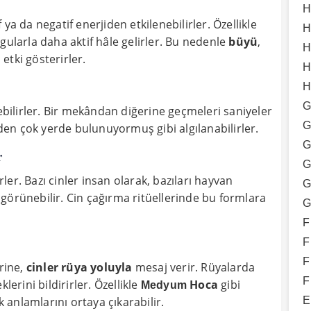
H
if ya da negatif enerjiden etkilenebilirler. Özellikle
H
gularla daha aktif hâle gelirler. Bu nedenle
büyü
,
H
etki gösterirler.
H
H
G
debilirler. Bir mekândan diğerine geçmeleri saniyeler
G
rden çok yerde bulunuyormuş gibi algılanabilirler.
G
r
G
irler. Bazı cinler insan olarak, bazıları hayvan
G
de görünebilir. Cin çağırma ritüellerinde bu formlara
G
F
F
F
rine,
cinler rüya yoluyla
mesaj verir. Rüyalarda
F
lerini bildirirler. Özellikle
Hoca
gibi
Medyum
E
anlamlarını ortaya çıkarabilir.