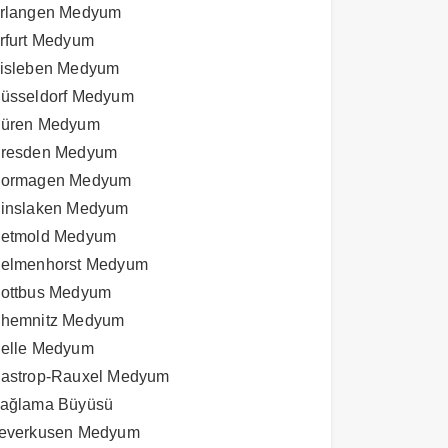
rlangen Medyum
rfurt Medyum
isleben Medyum
üsseldorf Medyum
üren Medyum
resden Medyum
ormagen Medyum
inslaken Medyum
etmold Medyum
elmenhorst Medyum
ottbus Medyum
hemnitz Medyum
elle Medyum
astrop-Rauxel Medyum
ağlama Büyüsü
everkusen Medyum