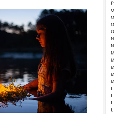
P
O
O
O
O
N
N
M
M
M
M
M
L
L
L
L