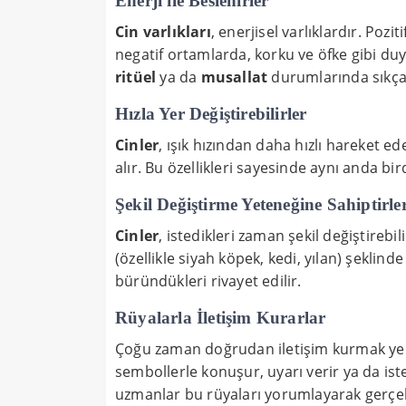
Enerji ile Beslenirler
Cin varlıkları
, enerjisel varlıklardır. Pozit
negatif ortamlarda, korku ve öfke gibi duy
ritüel
ya da
musallat
durumlarında sıkça 
Hızla Yer Değiştirebilirler
Cinler
, ışık hızından daha hızlı hareket e
alır. Bu özellikleri sayesinde aynı anda bi
Şekil Değiştirme Yeteneğine Sahiptirle
Cinler
, istedikleri zaman şekil değiştirebil
(özellikle siyah köpek, kedi, yılan) şeklin
büründükleri rivayet edilir.
Rüyalarla İletişim Kurarlar
Çoğu zaman doğrudan iletişim kurmak ye
sembollerle konuşur, uyarı verir ya da istek
uzmanlar bu rüyaları yorumlayarak gerçek 