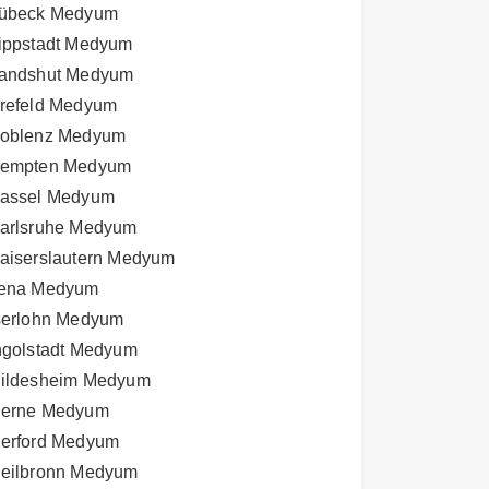
übeck Medyum
ippstadt Medyum
andshut Medyum
refeld Medyum
oblenz Medyum
empten Medyum
assel Medyum
arlsruhe Medyum
aiserslautern Medyum
ena Medyum
serlohn Medyum
ngolstadt Medyum
ildesheim Medyum
erne Medyum
erford Medyum
eilbronn Medyum