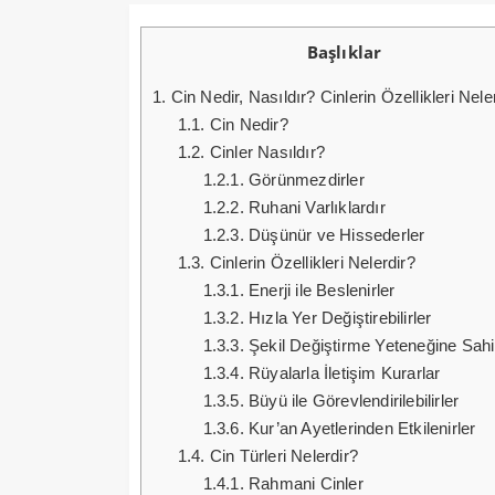
Başlıklar
1.
Cin Nedir, Nasıldır? Cinlerin Özellikleri Nele
1.1.
Cin Nedir?
1.2.
Cinler Nasıldır?
1.2.1.
Görünmezdirler
1.2.2.
Ruhani Varlıklardır
1.2.3.
Düşünür ve Hissederler
1.3.
Cinlerin Özellikleri Nelerdir?
1.3.1.
Enerji ile Beslenirler
1.3.2.
Hızla Yer Değiştirebilirler
1.3.3.
Şekil Değiştirme Yeteneğine Sahip
1.3.4.
Rüyalarla İletişim Kurarlar
1.3.5.
Büyü ile Görevlendirilebilirler
1.3.6.
Kur’an Ayetlerinden Etkilenirler
1.4.
Cin Türleri Nelerdir?
1.4.1.
Rahmani Cinler