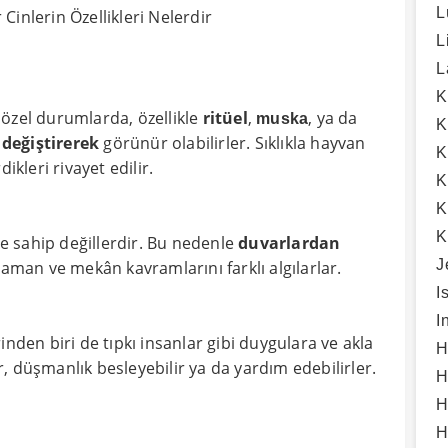
L
 Cinlerin Özellikleri Nelerdir
L
L
K
özel durumlarda, özellikle
ritüel
,
, ya da
muska
K
 değiştirerek
görünür olabilirler. Sıklıkla hayvan
K
ikleri rivayet edilir.
K
K
K
ne sahip değillerdir. Bu nedenle
duvarlardan
J
zaman ve mekân kavramlarını farklı algılarlar.
I
I
nden biri de tıpkı insanlar gibi duygulara ve akla
H
ir, düşmanlık besleyebilir ya da yardım edebilirler.
H
H
H