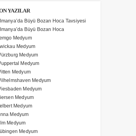
ON YAZILAR
lmanya’da Büyü Bozan Hoca Tavsiyesi
lmanya’da Büyü Bozan Hoca
emgo Medyum
wickau Medyum
ürzburg Medyum
uppertal Medyum
itten Medyum
ilhelmshaven Medyum
iesbaden Medyum
iersen Medyum
elbert Medyum
nna Medyum
lm Medyum
übingen Medyum