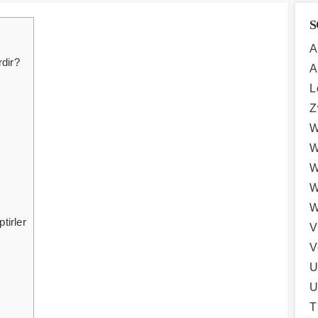
S
A
rdir?
A
L
Z
W
W
W
W
W
tirler
V
V
U
U
T