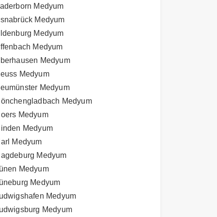
aderborn Medyum
snabrück Medyum
ldenburg Medyum
ffenbach Medyum
berhausen Medyum
euss Medyum
eumünster Medyum
önchengladbach Medyum
oers Medyum
inden Medyum
arl Medyum
agdeburg Medyum
ünen Medyum
üneburg Medyum
udwigshafen Medyum
udwigsburg Medyum