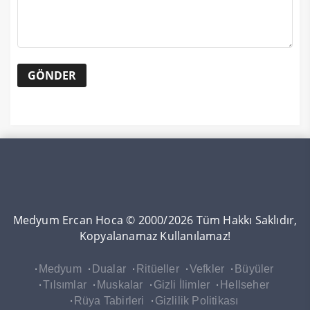
Medyum Ercan Hoca © 2000/2026 Tüm Hakkı Saklıdır,
Kopyalanamaz Kullanılamaz!
Medyum
Dualar
Ritüeller
Vefkler
Büyüler
Tılsımlar
Muskalar
Gizli İlimler
Hellseher
Rüya Tabirleri
Gizlilik Politikası