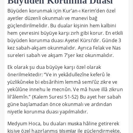
Büyüden Korunma Duası
Büyüden korunmak için Kur’an-ı Kerim’den özel
ayetler düzenli okunmalı ve manevi bağ
güçlendirilmelidir. Bu dualar kişinin hem kalbini
hem çevresini büyüye karşı zırh gibi korur. En etkili
büyüden korunma duası Ayetel Kürsi’dir. Günde 3
kez sabah-akşam okunmalıdır. Ayrıca Felak ve Nas
sureleri sabah ve akşam 7’şer kez okunmalıdır.
Ek olarak şu dua büyüye karşı özel olarak
önerilmektedir: “Ve in yekâdullezîne keferû le
yüzlikûneke bi ebsârihim lemmâ semi’ûz zikre ve
yekûlûne innehu le mecnûn. Ve mâ huve illâ zikrun
lil’âlemîn.” (Kalem Suresi 51-52) Bu ayet her sabah
güne başlamadan önce okunmalı ve ardından
niyetle korunma duası yapılmalıdır.
Medyum Hoca, bu duaları
hâline getirerek
muska
kişiye özel hazırlanmış
ile güçlendirmekte,
tılsımlar