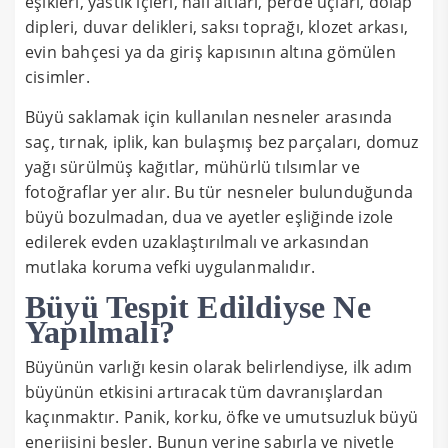
eşikleri, yastık içleri, halı altları, perde uçları, dolap
dipleri, duvar delikleri, saksı toprağı, klozet arkası,
evin bahçesi ya da giriş kapısının altına gömülen
cisimler.
Büyü saklamak için kullanılan nesneler arasında
saç, tırnak, iplik, kan bulaşmış bez parçaları, domuz
yağı sürülmüş kağıtlar, mühürlü tılsımlar ve
fotoğraflar yer alır. Bu tür nesneler bulunduğunda
büyü bozulmadan, dua ve ayetler eşliğinde izole
edilerek evden uzaklaştırılmalı ve arkasından
mutlaka koruma vefki uygulanmalıdır.
Büyü Tespit Edildiyse Ne
Yapılmalı?
Büyünün varlığı kesin olarak belirlendiyse, ilk adım
büyünün etkisini artıracak tüm davranışlardan
kaçınmaktır. Panik, korku, öfke ve umutsuzluk büyü
enerjisini besler. Bunun yerine sabırla ve niyetle