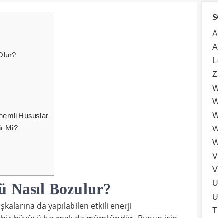
S
A
A
Olur?
L
Z
W
W
W
emli Hususlar
r Mi?
W
W
V
V
U
ü Nasıl Bozulur?
U
şkalarına da yapılabilen etkili enerji
T