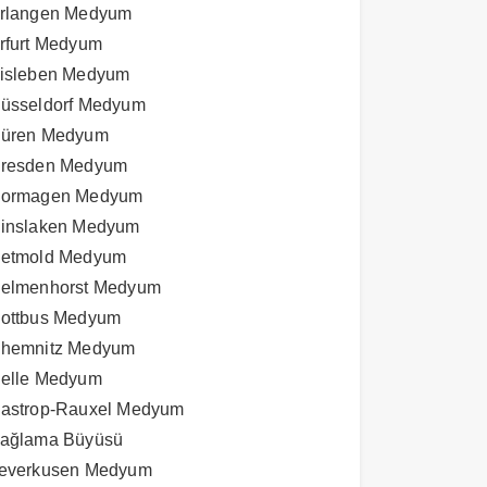
rlangen Medyum
rfurt Medyum
isleben Medyum
üsseldorf Medyum
üren Medyum
resden Medyum
ormagen Medyum
inslaken Medyum
etmold Medyum
elmenhorst Medyum
ottbus Medyum
hemnitz Medyum
elle Medyum
astrop-Rauxel Medyum
ağlama Büyüsü
everkusen Medyum