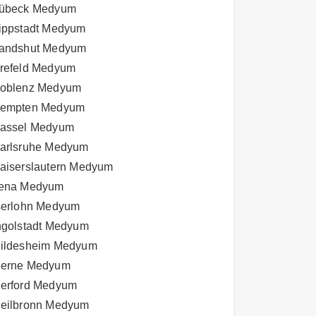
übeck Medyum
ippstadt Medyum
andshut Medyum
refeld Medyum
oblenz Medyum
empten Medyum
assel Medyum
arlsruhe Medyum
aiserslautern Medyum
ena Medyum
serlohn Medyum
ngolstadt Medyum
ildesheim Medyum
erne Medyum
erford Medyum
eilbronn Medyum