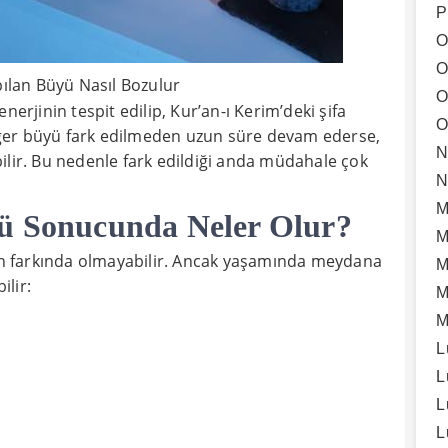
P
O
O
ılan Büyü Nasıl Bozulur
O
nerjinin tespit edilip, Kur’an-ı Kerim’deki şifa
O
. Eğer büyü fark edilmeden uzun süre devam ederse,
N
rebilir. Bu nedenle fark edildiği anda müdahale çok
N
M
yü Sonucunda Neler Olur?
M
n farkında olmayabilir. Ancak yaşamında meydana
M
lir:
M
M
L
L
L
L