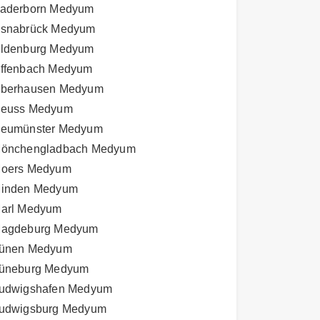
aderborn Medyum
snabrück Medyum
ldenburg Medyum
ffenbach Medyum
berhausen Medyum
euss Medyum
eumünster Medyum
önchengladbach Medyum
oers Medyum
inden Medyum
arl Medyum
agdeburg Medyum
ünen Medyum
üneburg Medyum
udwigshafen Medyum
udwigsburg Medyum