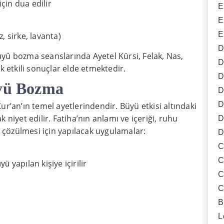
için dua edilir
E
E
E
z, sirke, lavanta)
D
üyü bozma seanslarında Ayetel Kürsi, Felak, Nas,
D
k etkili sonuçlar elde etmektedir.
D
üyü Bozma
D
D
ur’an’ın temel ayetlerindendir. Büyü etkisi altındaki
 niyet edilir. Fatiha’nın anlamı ve içeriği, ruhu
D
ün çözülmesi için yapılacak uygulamalar:
D
C
C
yapılan kişiye içirilir
üyü
C
C
B
L