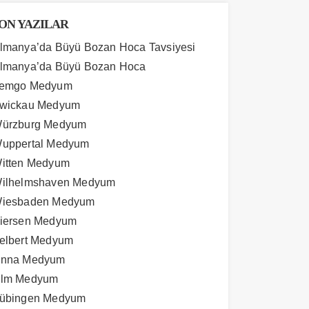
ON YAZILAR
lmanya’da Büyü Bozan Hoca Tavsiyesi
lmanya’da Büyü Bozan Hoca
emgo Medyum
wickau Medyum
ürzburg Medyum
uppertal Medyum
itten Medyum
ilhelmshaven Medyum
iesbaden Medyum
iersen Medyum
elbert Medyum
nna Medyum
lm Medyum
übingen Medyum