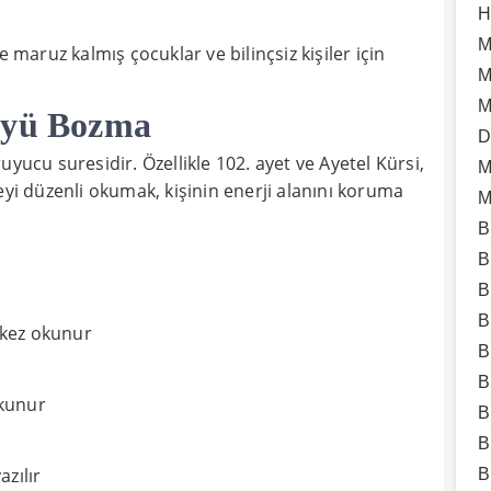
H
M
aruz kalmış çocuklar ve bilinçsiz kişiler için
M
M
yüyü Bozma
D
yucu suresidir. Özellikle 102. ayet ve Ayetel Kürsi,
M
eyi düzenli okumak, kişinin enerji alanını koruma
M
B
B
B
B
 kez okunur
B
B
okunur
B
B
azılır
B