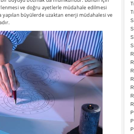
an bir büyüyü bozmak da mümkündür. Bunun için
T
irlenmesi ve doğru ayetlerle müdahale edilmesi
T
a yapılan büyülerde uzaktan enerji müdahalesi ve
S
adır.
S
S
S
R
R
R
R
R
R
R
P
P
P