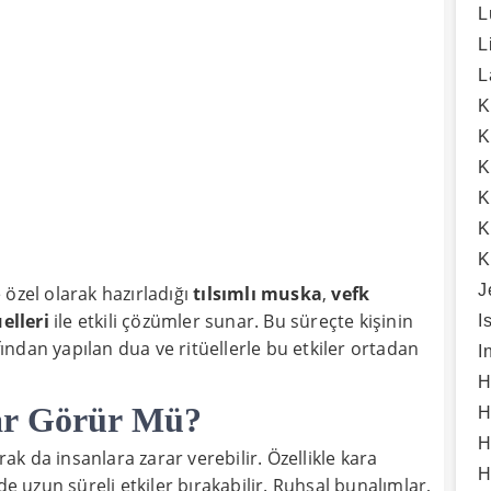
L
L
L
K
K
K
K
K
K
J
 özel olarak hazırladığı
tılsımlı muska
,
vefk
üelleri
ile etkili çözümler sunar. Bu süreçte kişinin
I
afından yapılan dua ve ritüellerle bu etkiler ortadan
I
H
ar Görür Mü?
H
H
rak da insanlara zarar verebilir. Özellikle kara
H
de uzun süreli etkiler bırakabilir. Ruhsal bunalımlar,