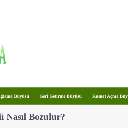
ğlama Büyüsü
Geri Getirme Büyüsü
Kısmet Açma Büy
ü Nasıl Bozulur?