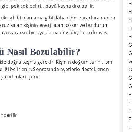
H
 gibi pek çok belirti, büyü kaynaklı olabilir.
H
ocuk sahibi olamama gibi daha ciddi zararlara neden
H
ruz kalan kişinin enerji alanı çöker ve bu durum
H
büyü zararsız bir uygulama değildir; hem dünyevi
H
G
 Nasıl Bozulabilir?
G
le doğru teşhis gerekir. Kişinin doğum tarihi, ismi
G
iği belirlenir. Sonrasında ayetlerle desteklenen
G
şu adımları içerir:
G
G
F
F
F
nderilir
F
E