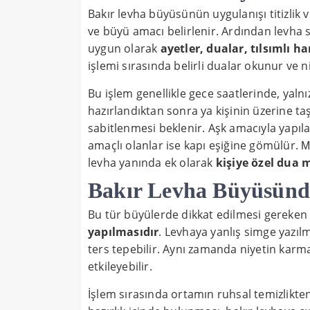
Bakır levha büyüsünün uygulanışı titizlik ve
ve büyü amacı belirlenir. Ardından levha s
uygun olarak
ayetler, dualar, tılsımlı h
işlemi sırasında belirli dualar okunur ve ni
Bu işlem genellikle gece saatlerinde, yalnı
hazırlandıktan sonra ya kişinin üzerine ta
sabitlenmesi beklenir. Aşk amacıyla yapıla
amaçlı olanlar ise kapı eşiğine gömülür.
M
levha yanında ek olarak
kişiye özel dua m
Bakır Levha Büyüsünd
Bu tür büyülerde dikkat edilmesi gereken
yapılmasıdır
. Levhaya yanlış simge yazı
ters tepebilir. Aynı zamanda niyetin karm
etkileyebilir.
İşlem sırasında ortamın ruhsal temizlikten