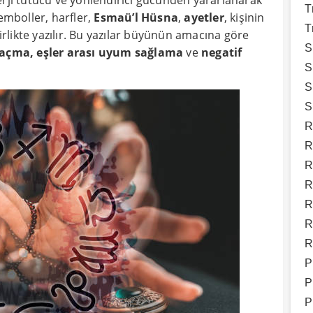
erji tutucu ve yönlendirici gücünden yararlanarak
T
semboller, harfler,
Esmaü’l Hüsna
,
ayetler
, kişinin
T
birlikte yazılır. Bu yazılar büyünün amacına göre
S
 açma, eşler arası uyum sağlama
ve
negatif
S
S
S
R
R
R
R
R
R
R
P
P
P