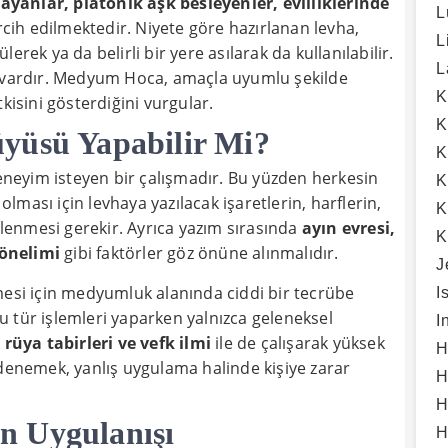
şayanlar, platonik aşk besleyenler, evliliklerinde
L
rcih edilmektedir. Niyete göre hazırlanan levha,
L
rek ya da belirli bir yere asılarak da kullanılabilir.
L
i vardır. Medyum Hoca, amaçla uyumlu şekilde
K
kisini gösterdiğini vurgular.
K
yüsü Yapabilir Mi?
K
deneyim isteyen bir çalışmadır. Bu yüzden herkesin
K
ması için levhaya yazılacak işaretlerin, harflerin,
K
irlenmesi gerekir. Ayrıca yazım sırasında
ayın evresi,
K
yönelimi
gibi faktörler göz önüne alınmalıdır.
J
mesi için medyumluk alanında ciddi bir tecrübe
I
 tür işlemleri yaparken yalnızca geleneksel
I
rüya tabirleri ve vefk ilmi
ile de çalışarak yüksek
H
 denemek, yanlış uygulama halinde kişiye zarar
H
H
n Uygulanışı
H