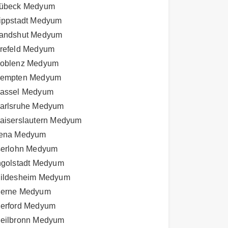
übeck Medyum
ippstadt Medyum
andshut Medyum
refeld Medyum
oblenz Medyum
empten Medyum
assel Medyum
arlsruhe Medyum
aiserslautern Medyum
ena Medyum
serlohn Medyum
ngolstadt Medyum
ildesheim Medyum
erne Medyum
erford Medyum
eilbronn Medyum