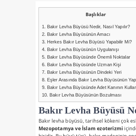
Başlıklar
1.
Bakır Levha Büyüsü Nedir, Nasıl Yapılır?
2.
Bakır Levha Büyüsünün Amacı
3.
Herkes Bakır Levha Büyüsü Yapabilir Mi?
4.
Bakır Levha Büyüsünün Uygulanışı
5.
Bakır Levha Büyüsünde Önemli Noktalar
6.
Bakır Levha Büyüsünde Uzman Kişi
7.
Bakır Levha Büyüsünün Dindeki Yeri
8.
Eşler Arasında Bakır Levha Büyüsünün Yap
9.
Bakır Levha Büyüsünde Adet Kanının Kulla
10.
Bakır Levha Büyüsünün Bozulması
Bakır Levha Büyüsü Ned
Bakır levha büyüsü, tarihsel kökeni çok es
Mezopotamya ve İslam ezoterizmi
içind