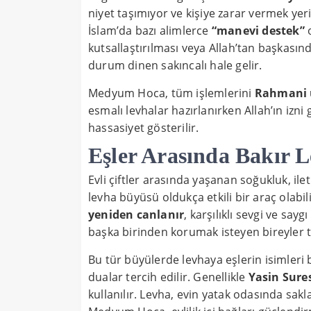
niyet taşımıyor ve kişiye zarar vermek yer
İslam’da bazı alimlerce
“manevi destek”
o
kutsallaştırılması veya Allah’tan başkasın
durum dinen sakıncalı hale gelir.
Medyum Hoca, tüm işlemlerini
Rahmani 
esmalı levhalar hazırlanırken Allah’ın izni
hassasiyet gösterilir.
Eşler Arasında Bakır 
Evli çiftler arasında yaşanan soğukluk, ilet
levha büyüsü oldukça etkili bir araç olabil
yeniden canlanır
, karşılıklı sevgi ve say
başka birinden korumak isteyen bireyler ta
Bu tür büyülerde levhaya eşlerin isimleri bir
dualar tercih edilir. Genellikle
Yasin Sure
kullanılır. Levha, evin yatak odasında sakl