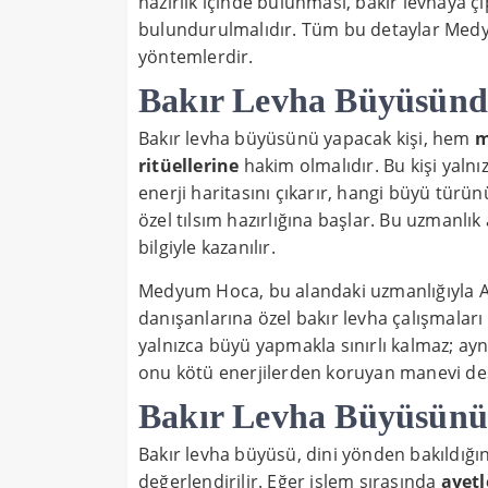
hazırlık içinde bulunması, bakır levhaya 
bulundurulmalıdır. Tüm bu detaylar Medyu
yöntemlerdir.
Bakır Levha Büyüsünd
Bakır levha büyüsünü yapacak kişi, hem
m
ritüellerine
hakim olmalıdır. Bu kişi yaln
enerji haritasını çıkarır, hangi büyü türü
özel tılsım hazırlığına başlar. Bu uzmanlık
bilgiyle kazanılır.
Medyum Hoca, bu alandaki uzmanlığıyla A
danışanlarına özel bakır levha çalışmalar
yalnızca büyü yapmakla sınırlı kalmaz; ay
onu kötü enerjilerden koruyan manevi des
Bakır Levha Büyüsünü
Bakır levha büyüsü, dini yönden bakıldığı
değerlendirilir. Eğer işlem sırasında
ayetl