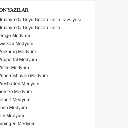
ON YAZILAR
lmanya’da Büyü Bozan Hoca Tavsiyesi
lmanya’da Büyü Bozan Hoca
emgo Medyum
wickau Medyum
ürzburg Medyum
uppertal Medyum
itten Medyum
ilhelmshaven Medyum
iesbaden Medyum
iersen Medyum
elbert Medyum
nna Medyum
lm Medyum
übingen Medyum