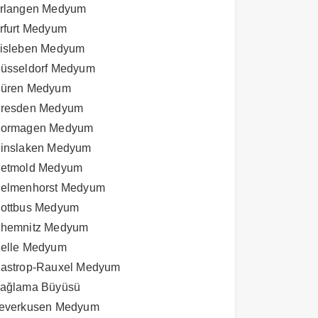
rlangen Medyum
rfurt Medyum
isleben Medyum
üsseldorf Medyum
üren Medyum
resden Medyum
ormagen Medyum
inslaken Medyum
etmold Medyum
elmenhorst Medyum
ottbus Medyum
hemnitz Medyum
elle Medyum
astrop-Rauxel Medyum
ağlama Büyüsü
everkusen Medyum