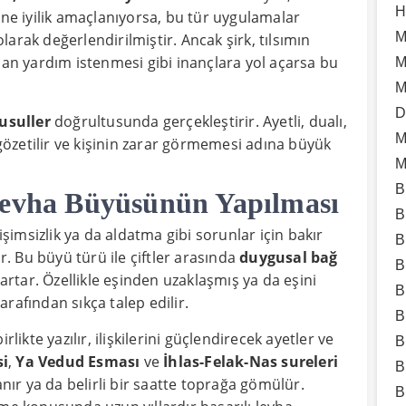
H
ine iyilik amaçlanıyorsa, bu tür uygulamalar
M
larak değerlendirilmiştir. Ancak şirk, tılsımın
dan yardım istenmesi gibi inançlara yol açarsa bu
M
M
D
usuller
doğrultusunda gerçekleştirir. Ayetli, dualı,
M
 gözetilir ve kişinin zarar görmemesi adına büyük
M
B
Levha Büyüsünün Yapılması
B
işimsizlik ya da aldatma gibi sorunlar için bakır
B
ir. Bu büyü türü ile çiftler arasında
duygusal bağ
B
gı artar. Özellikle eşinden uzaklaşmış ya da eşini
B
rafından sıkça talep edilir.
B
likte yazılır, ilişkilerini güçlendirecek ayetler ve
B
si
,
Ya Vedud Esması
ve
İhlas-Felak-Nas sureleri
B
anır ya da belirli bir saatte toprağa gömülür.
B