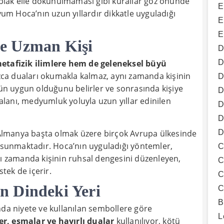
çıplak elle dokunulmaması gibi kurallar göz önünde
E
m Hoca’nın uzun yıllardır dikkatle uyguladığı
E
E
e Uzman Kişi
D
D
etafizik ilimlere hem de geleneksel büyü
ızca duaları okumakla kalmaz, aynı zamanda kişinin
D
nün uygun olduğunu belirler ve sonrasında kişiye
D
 alanı, medyumluk yoluyla uzun yıllar edinilen
D
D
D
lmanya başta olmak üzere birçok Avrupa ülkesinde
ı sunmaktadır. Hoca’nın uyguladığı yöntemler,
C
nı zamanda kişinin ruhsal dengesini düzenleyen,
C
tek de içerir.
C
n Dindeki Yeri
C
B
nda niyete ve kullanılan sembollere göre
L
er, esmalar ve hayırlı dualar
kullanılıyor, kötü