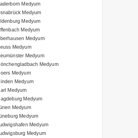
aderborn Medyum
snabrück Medyum
ldenburg Medyum
ffenbach Medyum
berhausen Medyum
euss Medyum
eumünster Medyum
önchengladbach Medyum
oers Medyum
inden Medyum
arl Medyum
agdeburg Medyum
ünen Medyum
üneburg Medyum
udwigshafen Medyum
udwigsburg Medyum