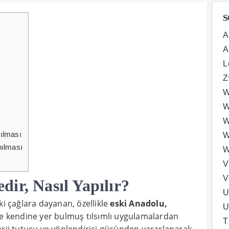
S
A
A
L
Z
W
W
W
ılması
W
nılması
W
V
V
ir, Nasıl Yapılır?
U
ki çağlara dayanan, özellikle
eski Anadolu,
U
e kendine yer bulmuş tılsımlı uygulamalardan
T