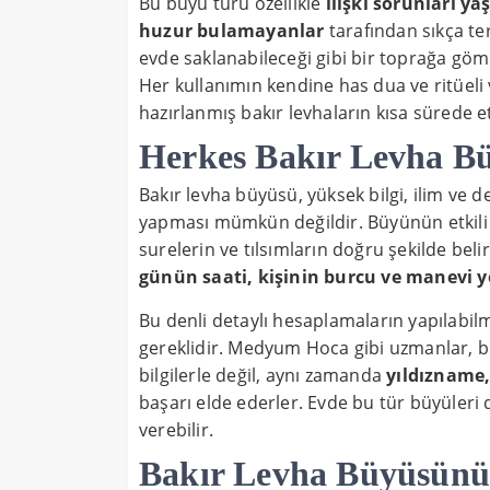
Bu büyü türü özellikle
ilişki sorunları ya
huzur bulamayanlar
tarafından sıkça te
evde saklanabileceği gibi bir toprağa gömüle
Her kullanımın kendine has dua ve ritüel
hazırlanmış bakır levhaların kısa sürede et
Herkes Bakır Levha Bü
Bakır levha büyüsü, yüksek bilgi, ilim ve 
yapması mümkün değildir. Büyünün etkili ol
surelerin ve tılsımların doğru şekilde bel
günün saati, kişinin burcu ve manevi 
Bu denli detaylı hesaplamaların yapılabil
gereklidir. Medyum Hoca gibi uzmanlar, bu
bilgilerle değil, aynı zamanda
yıldızname, 
başarı elde ederler. Evde bu tür büyüleri
verebilir.
Bakır Levha Büyüsünü