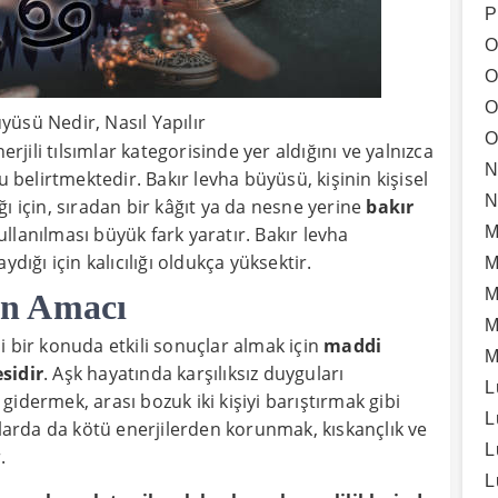
P
O
O
O
yüsü Nedir, Nasıl Yapılır
O
ili tılsımlar kategorisinde yer aldığını ve yalnızca
N
u belirtmektedir. Bakır levha büyüsü, kişinin kişisel
N
tığı için, sıradan bir kâğıt ya da nesne yerine
bakır
M
llanılması büyük fark yaratır. Bakır levha
dığı için kalıcılığı oldukça yüksektir.
M
M
ün Amacı
M
i bir konuda etkili sonuçlar almak için
maddi
M
sidir
. Aşk hayatında karşılıksız duyguları
L
idermek, arası bozuk iki kişiyi barıştırmak gibi
L
mlarda da kötü enerjilerden korunmak, kıskançlık ve
L
.
L