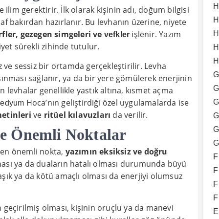
H
 ilim gerektirir. İlk olarak kişinin adı, doğum bilgisi
H
af bakırdan hazırlanır. Bu levhanın üzerine, niyete
arfler, gezegen simgeleri ve
işlenir. Yazım
H
vefkler
yet sürekli zihinde tutulur.
H
H
z ve sessiz bir ortamda gerçekleştirilir. Levha
G
şınması sağlanır, ya da bir yere gömülerek enerjinin
G
n levhalar genellikle yastık altına, kısmet açma
Hoca’nın geliştirdiği özel uygulamalarda ise
G
edyum
etinleri
ve
ritüel kılavuzları
da verilir.
G
G
e Önemli Noktalar
G
 en önemli nokta,
yazımın eksiksiz ve doğru
F
lması ya da duaların hatalı olması durumunda büyü
F
aşık ya da kötü amaçlı olması da enerjiyi olumsuz
F
F
 geçirilmiş olması, kişinin oruçlu ya da manevi
E