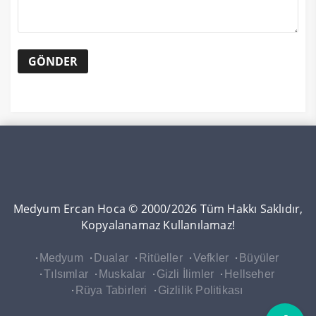
Medyum Ercan Hoca © 2000/2026 Tüm Hakkı Saklıdır,
Kopyalanamaz Kullanılamaz!
Medyum
Dualar
Ritüeller
Vefkler
Büyüler
Tılsımlar
Muskalar
Gizli İlimler
Hellseher
Rüya Tabirleri
Gizlilik Politikası