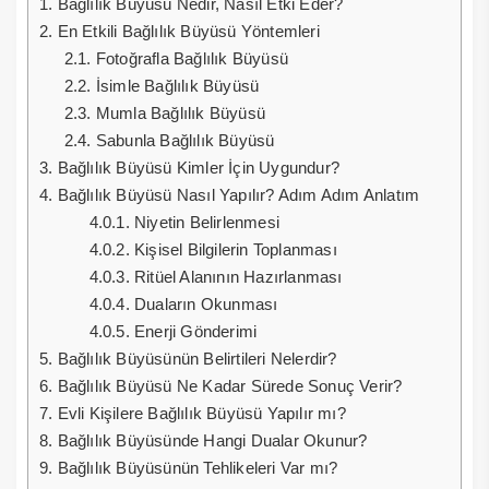
1.
Bağlılık Büyüsü Nedir, Nasıl Etki Eder?
2.
En Etkili Bağlılık Büyüsü Yöntemleri
2.1.
Fotoğrafla Bağlılık Büyüsü
2.2.
İsimle Bağlılık Büyüsü
2.3.
Mumla Bağlılık Büyüsü
2.4.
Sabunla Bağlılık Büyüsü
3.
Bağlılık Büyüsü Kimler İçin Uygundur?
4.
Bağlılık Büyüsü Nasıl Yapılır? Adım Adım Anlatım
4.0.1.
Niyetin Belirlenmesi
4.0.2.
Kişisel Bilgilerin Toplanması
4.0.3.
Ritüel Alanının Hazırlanması
4.0.4.
Duaların Okunması
4.0.5.
Enerji Gönderimi
5.
Bağlılık Büyüsünün Belirtileri Nelerdir?
6.
Bağlılık Büyüsü Ne Kadar Sürede Sonuç Verir?
7.
Evli Kişilere Bağlılık Büyüsü Yapılır mı?
8.
Bağlılık Büyüsünde Hangi Dualar Okunur?
9.
Bağlılık Büyüsünün Tehlikeleri Var mı?