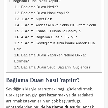
1.
Bağlama Duası Nasıl Yapılır?
1.1.
Bağlama Duası Nedir?
1.2.
Bağlama Duası Nasıl Yapılır?
1.3.
1. Adım: Niyet Edin
1.4.
2. Adım: Abdest Alın ve Sakin Bir Ortam Seçin
1.5.
3. Adım: Esma-ül Hüsna ile Başlayın
1.6.
4. Adım: Bağlama Duasını Okuyun
1.7.
5. Adım: Sevdiğiniz Kişinin İsmini Anarak Dua
Edin
1.8.
Bağlama Duası Yaparken Nelere Dikkat
Edilmeli?
1.9.
Bağlama Duası Sevgi Bağlarını Güçlendirir
Bağlama Duası Nasıl Yapılır?
Sevdiğiniz kişiyle aranızdaki bağı güçlendirmek,
uzaklaşan sevgiyi geri kazanmak ya da sadakati
artırmak isteyenlerin en çok başvurduğu
yöntemlerden biri de
bağlama duası
dır. Ancak