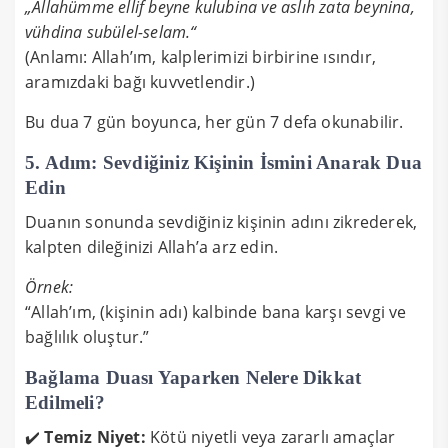
„Allahümme ellif beyne kulubina ve aslıh zata beynina,
vühdina subülel-selam.“
(Anlamı: Allah’ım, kalplerimizi birbirine ısındır,
aramızdaki bağı kuvvetlendir.)
Bu dua 7 gün boyunca, her gün 7 defa okunabilir.
5. Adım: Sevdiğiniz Kişinin İsmini Anarak Dua
Edin
Duanın sonunda sevdiğiniz kişinin adını zikrederek,
kalpten dileğinizi Allah’a arz edin.
Örnek:
“Allah’ım, (kişinin adı) kalbinde bana karşı sevgi ve
bağlılık oluştur.”
Bağlama Duası Yaparken Nelere Dikkat
Edilmeli?
✔️
Temiz Niyet:
Kötü niyetli veya zararlı amaçlar