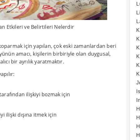
L
L
L
Etkileri ve Belirtileri Nelerdir
K
K
 koparmak için yapılan, çok eski zamanlardan beri
K
nün amacı, kişilerin birbiriyle olan duygusal,
K
lıcı bir ayrılık yaratmaktır.
K
pılır:
K
J
I
 tarafından ilişkiyi bozmak için
I
H
i ilişki dışına itmek için
H
H
H