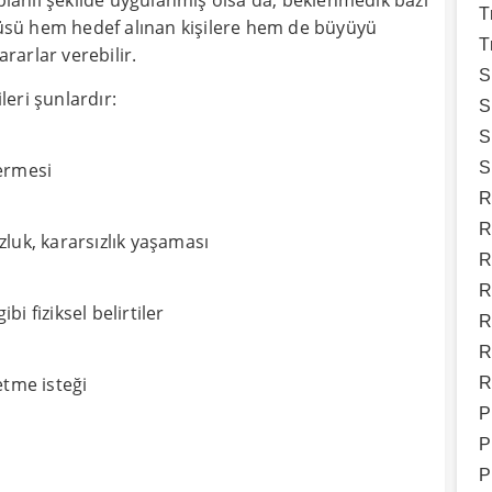
anlı şekilde uygulanmış olsa da, beklenmedik bazı
T
üyüsü hem hedef alınan kişilere hem de büyüyü
T
ararlar verebilir.
S
eri şunlardır:
S
S
S
termesi
R
R
luk, kararsızlık yaşaması
R
R
bi fiziksel belirtiler
R
R
etme isteği
R
P
P
P