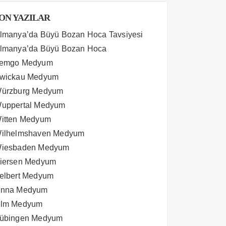
ON YAZILAR
lmanya’da Büyü Bozan Hoca Tavsiyesi
lmanya’da Büyü Bozan Hoca
emgo Medyum
wickau Medyum
ürzburg Medyum
uppertal Medyum
itten Medyum
ilhelmshaven Medyum
iesbaden Medyum
iersen Medyum
elbert Medyum
nna Medyum
lm Medyum
übingen Medyum