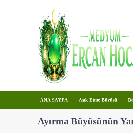
ANA SAYFA
Aşık Etme Büyüsü
Ba
Ayırma Büyüsünün Yan E