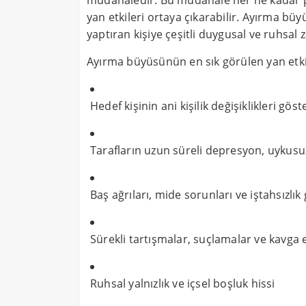
müdahaledir. Bu müdahale her ne kadar pl
yan etkileri ortaya çıkarabilir. Ayırma b
yaptıran kişiye çeşitli duygusal ve ruhsal z
Ayırma büyüsünün en sık görülen yan etkil
Hedef kişinin ani kişilik değişiklikleri gös
Tarafların uzun süreli depresyon, uykusuz
Baş ağrıları, mide sorunları ve iştahsızlık gi
Sürekli tartışmalar, suçlamalar ve kavga 
Ruhsal yalnızlık ve içsel boşluk hissi