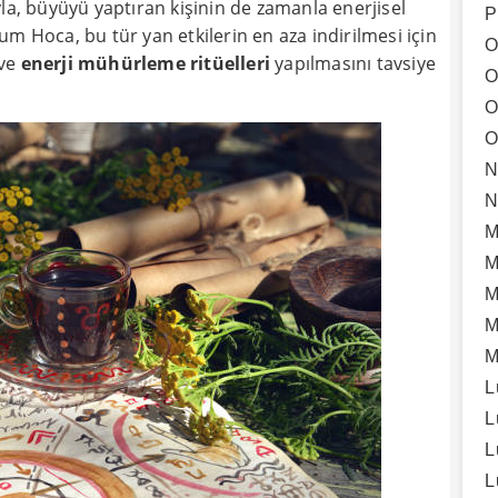
la, büyüyü yaptıran kişinin de zamanla enerjisel
P
oca, bu tür yan etkilerin en aza indirilmesi için
O
ve
enerji mühürleme ritüelleri
yapılmasını tavsiye
O
O
O
N
N
M
M
M
M
M
L
L
L
L