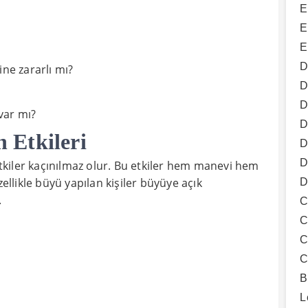
E
E
E
D
ine zararlı mı?
D
D
var mı?
D
 Etkileri
D
D
kiler kaçınılmaz olur. Bu etkiler hem manevi hem
zellikle büyü yapılan kişiler büyüye açık
D
.
C
C
C
C
B
L