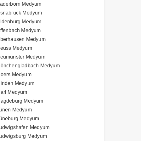
aderborn Medyum
snabrück Medyum
ldenburg Medyum
ffenbach Medyum
berhausen Medyum
euss Medyum
eumünster Medyum
önchengladbach Medyum
oers Medyum
inden Medyum
arl Medyum
agdeburg Medyum
ünen Medyum
üneburg Medyum
udwigshafen Medyum
udwigsburg Medyum