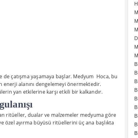
H
M
M
M
D
M
M
B
B
iyle de çatışma yaşamaya başlar. Medyum Hoca, bu
B
n enerji alanını dengelemeyi önermektedir.
B
erin yan etkilerine karşı etkili bir kalkandır.
B
ulanışı
B
an ritüeller, dualar ve malzemeler medyuma göre
B
ye özel ayırma büyüsü ritüellerini üç ana başlıkta
B
B