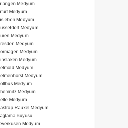
rlangen Medyum
rfurt Medyum
isleben Medyum
üsseldorf Medyum
üren Medyum
resden Medyum
ormagen Medyum
inslaken Medyum
etmold Medyum
elmenhorst Medyum
ottbus Medyum
hemnitz Medyum
elle Medyum
astrop-Rauxel Medyum
ağlama Büyüsü
everkusen Medyum