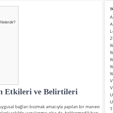
S
A
 Nelerdir?
A
L
Z
W
W
W
W
W
V
V
tkileri ve Belirtileri
U
U
a duygusal bağları bozmak amacıyla yapılan bir manevi
T