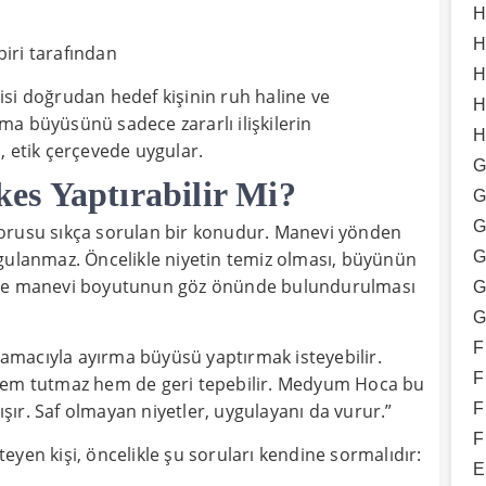
H
H
 biri tarafından
H
tkisi doğrudan hedef kişinin ruh haline ve
H
a büyüsünü sadece zararlı ilişkilerin
H
, etik çerçevede uygular.
G
s Yaptırabilir Mi?
G
G
sorusu sıkça sorulan bir konudur. Manevi yönden
G
ygulanmaz. Öncelikle niyetin temiz olması, büyünün
ı ve manevi boyutunun göz önünde bulundurulması
G
G
F
m amacıyla ayırma büyüsü yaptırmak isteyebilir.
F
 hem tutmaz hem de geri tepebilir. Medyum Hoca bu
F
rışır. Saf olmayan niyetler, uygulayanı da vurur.”
F
yen kişi, öncelikle şu soruları kendine sormalıdır:
E