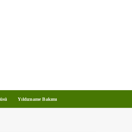
üsü
Yıldızname Bakımı
?