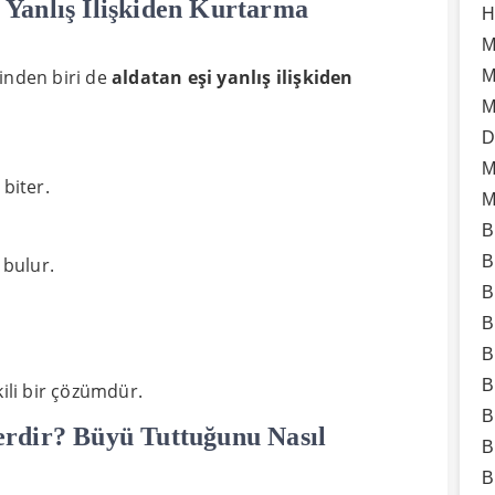
 Yanlış İlişkiden Kurtarma
H
M
inden biri de
aldatan eşi yanlış ilişkiden
M
M
D
M
 biter.
M
B
B
 bulur.
B
B
B
B
kili bir çözümdür.
B
erdir? Büyü Tuttuğunu Nasıl
B
B