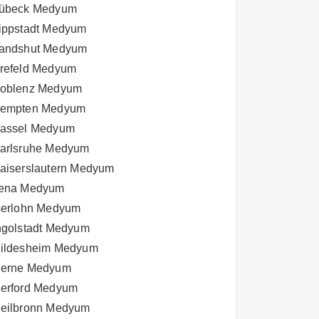
übeck Medyum
ippstadt Medyum
andshut Medyum
refeld Medyum
oblenz Medyum
empten Medyum
assel Medyum
arlsruhe Medyum
aiserslautern Medyum
ena Medyum
serlohn Medyum
ngolstadt Medyum
ildesheim Medyum
erne Medyum
erford Medyum
eilbronn Medyum