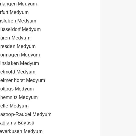
rlangen Medyum
rfurt Medyum
isleben Medyum
üsseldorf Medyum
üren Medyum
resden Medyum
ormagen Medyum
inslaken Medyum
etmold Medyum
elmenhorst Medyum
ottbus Medyum
hemnitz Medyum
elle Medyum
astrop-Rauxel Medyum
ağlama Büyüsü
everkusen Medyum