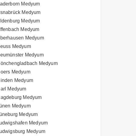
aderborn Medyum
snabrück Medyum
ldenburg Medyum
ffenbach Medyum
berhausen Medyum
euss Medyum
eumünster Medyum
önchengladbach Medyum
oers Medyum
inden Medyum
arl Medyum
agdeburg Medyum
ünen Medyum
üneburg Medyum
udwigshafen Medyum
udwigsburg Medyum