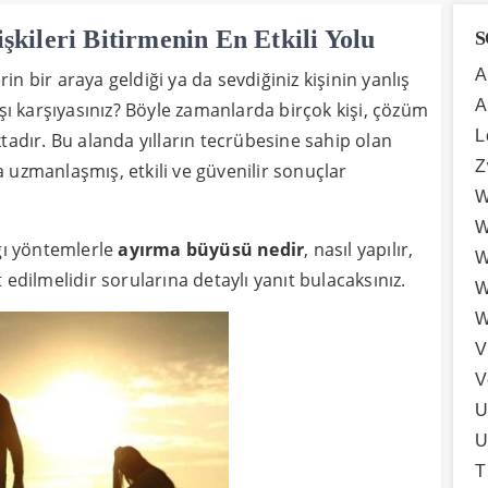
şkileri Bitirmenin En Etkili Yolu
S
A
rin bir araya geldiği ya da sevdiğiniz kişinin yanlış
A
rşı karşıyasınız? Böyle zamanlarda birçok kişi, çözüm
L
adır. Bu alanda yılların tecrübesine sahip olan
Z
uzmanlaşmış, etkili ve güvenilir sonuçlar
W
W
ı yöntemlerle
ayırma büyüsü nedir
, nasıl yapılır,
W
edilmelidir sorularına detaylı yanıt bulacaksınız.
W
W
V
V
U
U
T