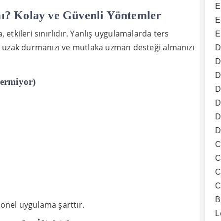
E
ı? Kolay ve Güvenli Yöntemler
E
, etkileri sınırlıdır. Yanlış uygulamalarda ters
E
den uzak durmanızı ve mutlaka uzman desteği almanızı
D
D
D
ermiyor)
D
D
D
D
C
C
C
C
B
yonel uygulama şarttır.
L