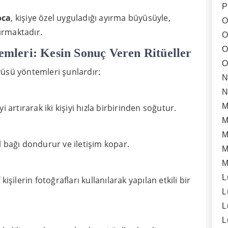
P
oca
, kişiye özel uyguladığı ayırma büyüsüyle,
O
dırmaktadır.
O
O
emleri: Kesin Sonuç Veren Ritüeller
O
yüsü yöntemleri şunlardır:
N
N
M
i artırarak iki kişiyi hızla birbirinden soğutur.
M
M
bağı dondurur ve iletişim kopar.
M
M
L
işilerin fotoğrafları kullanılarak yapılan etkili bir
L
L
L