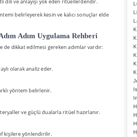
lı dili ve anlayışı yok eden ritüellerdendir.
L
L
mi belirleyerek kesin ve kalıcı sonuçlar elde
L
K
? Adım Adım Uygulama Rehberi
K
de dikkat edilmesi gereken adımlar vardır:
K
K
K
taylı olarak analiz eder.
K
J
I
farklı yöntem belirlenir.
I
H
ryaller ve güçlü dualarla ritüel hazırlanır.
H
H
H
kişilere yönlendirilir.