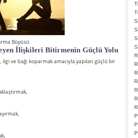
T
T
S
S
S
ırma Büyüsü
S
en İlişkileri Bitirmenin Güçlü Yolu
R
i, ilgi ve bağı koparmak amacıyla yapılan güçlü bir
R
R
R
R
zaklaştırmak,
R
R
 ayırmak,
P
P
P
ak,