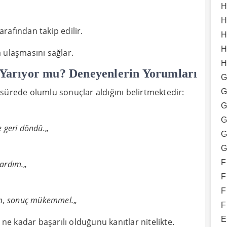
H
H
rafından takip edilir.
H
H
 ulaşmasını sağlar.
H
Yarıyor mu? Deneyenlerin Yorumları
G
sürede olumlu sonuçlar aldığını belirtmektedir:
G
G
G
 geri döndü.
„
G
G
F
tardım.
„
F
F
rdım, sonuç mükemmel.
„
F
E
 kadar başarılı olduğunu kanıtlar nitelikte.