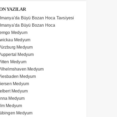
ON YAZILAR
lmanya’da Büyü Bozan Hoca Tavsiyesi
lmanya’da Büyü Bozan Hoca
emgo Medyum
wickau Medyum
ürzburg Medyum
uppertal Medyum
itten Medyum
ilhelmshaven Medyum
iesbaden Medyum
iersen Medyum
elbert Medyum
nna Medyum
lm Medyum
übingen Medyum