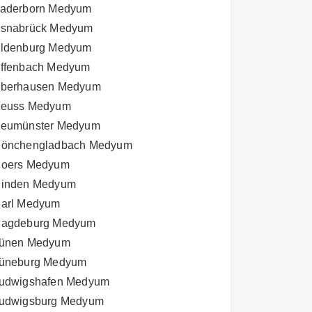
aderborn Medyum
snabrück Medyum
ldenburg Medyum
ffenbach Medyum
berhausen Medyum
euss Medyum
eumünster Medyum
önchengladbach Medyum
oers Medyum
inden Medyum
arl Medyum
agdeburg Medyum
ünen Medyum
üneburg Medyum
udwigshafen Medyum
udwigsburg Medyum