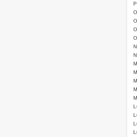
P
O
O
O
O
N
N
M
M
M
M
M
L
L
L
L