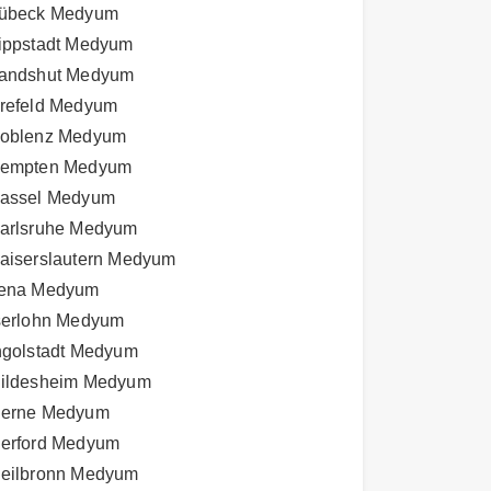
übeck Medyum
ippstadt Medyum
andshut Medyum
refeld Medyum
oblenz Medyum
empten Medyum
assel Medyum
arlsruhe Medyum
aiserslautern Medyum
ena Medyum
serlohn Medyum
ngolstadt Medyum
ildesheim Medyum
erne Medyum
erford Medyum
eilbronn Medyum