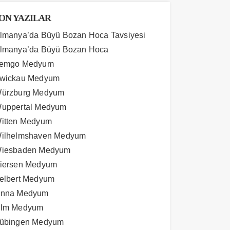
ON YAZILAR
lmanya’da Büyü Bozan Hoca Tavsiyesi
lmanya’da Büyü Bozan Hoca
emgo Medyum
wickau Medyum
ürzburg Medyum
uppertal Medyum
itten Medyum
ilhelmshaven Medyum
iesbaden Medyum
iersen Medyum
elbert Medyum
nna Medyum
lm Medyum
übingen Medyum