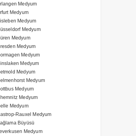
rlangen Medyum
rfurt Medyum
isleben Medyum
üsseldorf Medyum
üren Medyum
resden Medyum
ormagen Medyum
inslaken Medyum
etmold Medyum
elmenhorst Medyum
ottbus Medyum
hemnitz Medyum
elle Medyum
astrop-Rauxel Medyum
ağlama Büyüsü
everkusen Medyum