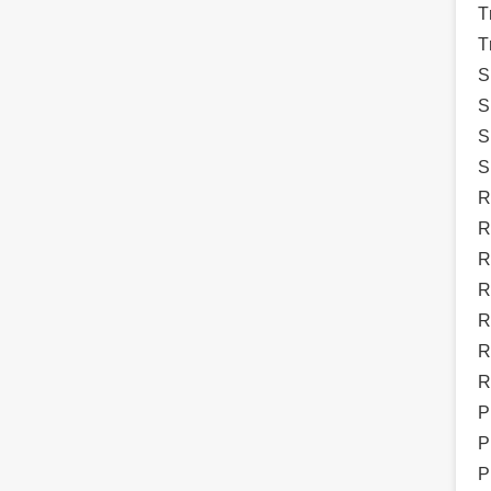
T
T
S
S
S
S
R
R
R
R
R
R
R
P
P
P