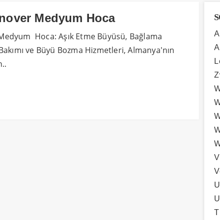
nover Medyum Hoca
S
A
Medyum Hoca: Aşık Etme Büyüsü, Bağlama
A
Bakımı ve Büyü Bozma Hizmetleri, Almanya'nın
L
..
Z
W
W
W
W
W
V
V
U
U
T