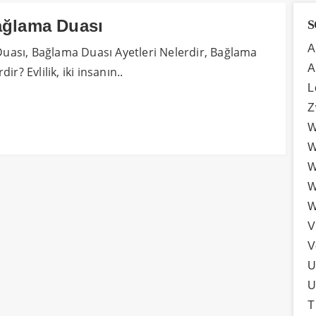
Bağlama Duası
S
A
 Duası, Bağlama Duası Ayetleri Nelerdir, Bağlama
A
r? Evlilik, iki insanın..
L
Z
W
W
W
W
W
V
V
U
U
T