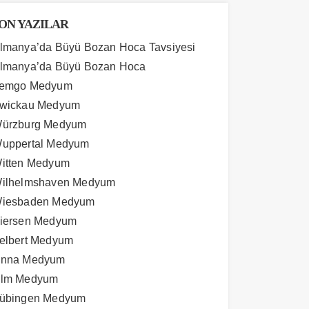
ON YAZILAR
lmanya’da Büyü Bozan Hoca Tavsiyesi
lmanya’da Büyü Bozan Hoca
emgo Medyum
wickau Medyum
ürzburg Medyum
uppertal Medyum
itten Medyum
ilhelmshaven Medyum
iesbaden Medyum
iersen Medyum
elbert Medyum
nna Medyum
lm Medyum
übingen Medyum