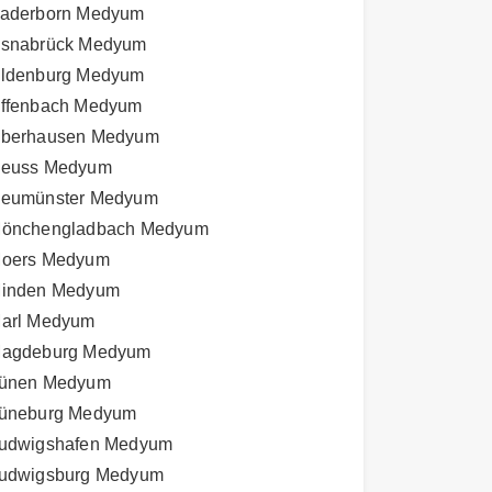
aderborn Medyum
snabrück Medyum
ldenburg Medyum
ffenbach Medyum
berhausen Medyum
euss Medyum
eumünster Medyum
önchengladbach Medyum
oers Medyum
inden Medyum
arl Medyum
agdeburg Medyum
ünen Medyum
üneburg Medyum
udwigshafen Medyum
udwigsburg Medyum