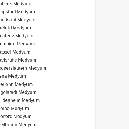
übeck Medyum
ippstadt Medyum
andshut Medyum
refeld Medyum
oblenz Medyum
empten Medyum
assel Medyum
arlsruhe Medyum
aiserslautern Medyum
ena Medyum
serlohn Medyum
ngolstadt Medyum
ildesheim Medyum
erne Medyum
erford Medyum
eilbronn Medyum