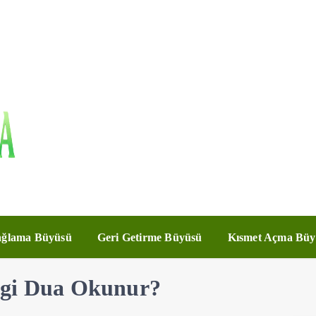
ğlama Büyüsü
Geri Getirme Büyüsü
Kısmet Açma Büy
ngi Dua Okunur?