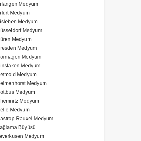
rlangen Medyum
rfurt Medyum
isleben Medyum
üsseldorf Medyum
üren Medyum
resden Medyum
ormagen Medyum
inslaken Medyum
etmold Medyum
elmenhorst Medyum
ottbus Medyum
hemnitz Medyum
elle Medyum
astrop-Rauxel Medyum
ağlama Büyüsü
everkusen Medyum