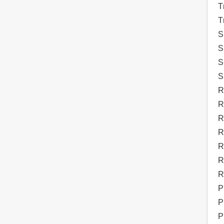
T
T
S
S
S
S
R
R
R
R
R
R
R
P
P
P