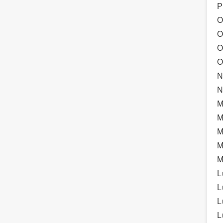
P
O
O
O
O
N
N
M
M
M
M
M
L
L
L
L