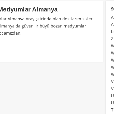
Medyumlar Almanya
S
A
r Almanya Arayışı içinde olan dostlarım sizler
A
Almanya'da güvenilir büyü bozan medyumlar
L
camızdan..
Z
W
W
W
W
W
V
V
U
U
T