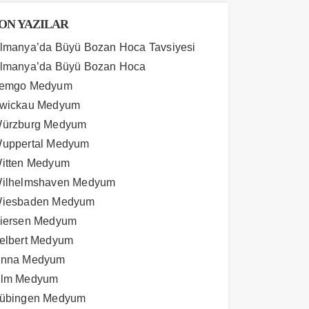
ON YAZILAR
lmanya’da Büyü Bozan Hoca Tavsiyesi
lmanya’da Büyü Bozan Hoca
emgo Medyum
wickau Medyum
ürzburg Medyum
uppertal Medyum
itten Medyum
ilhelmshaven Medyum
iesbaden Medyum
iersen Medyum
elbert Medyum
nna Medyum
lm Medyum
übingen Medyum