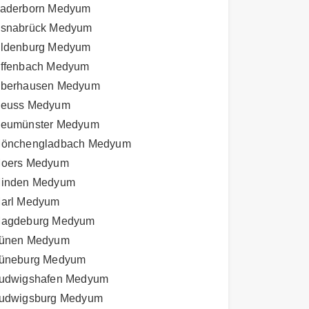
aderborn Medyum
snabrück Medyum
ldenburg Medyum
ffenbach Medyum
berhausen Medyum
euss Medyum
eumünster Medyum
önchengladbach Medyum
oers Medyum
inden Medyum
arl Medyum
agdeburg Medyum
ünen Medyum
üneburg Medyum
udwigshafen Medyum
udwigsburg Medyum