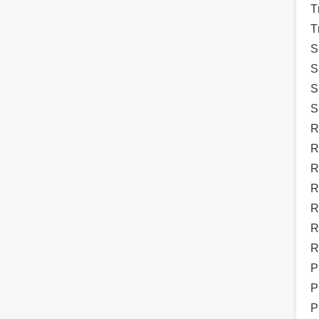
T
T
S
S
S
S
R
R
R
R
R
R
R
P
P
P