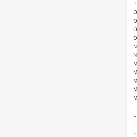
P
O
O
O
O
N
N
M
M
M
M
M
L
L
L
L