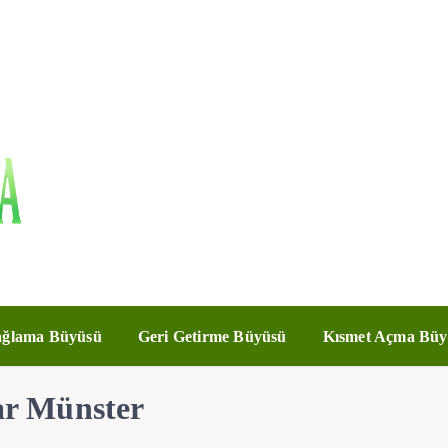
ğlama Büyüsü
Geri Getirme Büyüsü
Kısmet Açma Büy
r Münster