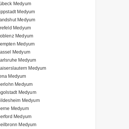
übeck Medyum
ippstadt Medyum
andshut Medyum
refeld Medyum
oblenz Medyum
empten Medyum
assel Medyum
arlsruhe Medyum
aiserslautern Medyum
ena Medyum
serlohn Medyum
ngolstadt Medyum
ildesheim Medyum
erne Medyum
erford Medyum
eilbronn Medyum