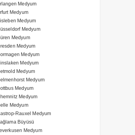
rlangen Medyum
rfurt Medyum
isleben Medyum
üsseldorf Medyum
üren Medyum
resden Medyum
ormagen Medyum
inslaken Medyum
etmold Medyum
elmenhorst Medyum
ottbus Medyum
hemnitz Medyum
elle Medyum
astrop-Rauxel Medyum
ağlama Büyüsü
everkusen Medyum