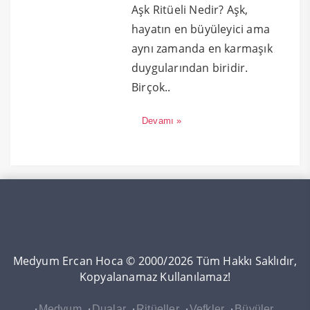
Aşk Ritüeli Nedir? Aşk,
hayatın en büyüleyici ama
aynı zamanda en karmaşık
duygularından biridir.
Birçok..
Devamı »
Medyum Ercan Hoca © 2000/2026 Tüm Hakkı Saklıdır,
Kopyalanamaz Kullanılamaz!
Medyum
Dualar
Ritüeller
Vefkler
Büyüler