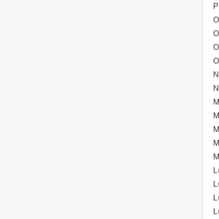
P
O
O
O
O
N
N
M
M
M
M
M
L
L
L
L