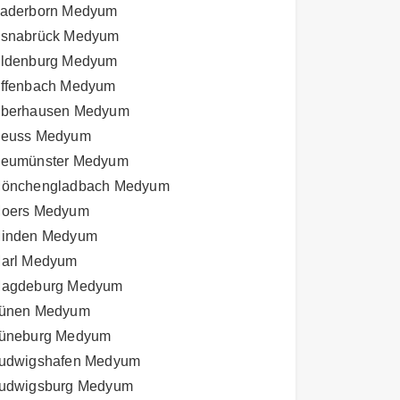
aderborn Medyum
snabrück Medyum
ldenburg Medyum
ffenbach Medyum
berhausen Medyum
euss Medyum
eumünster Medyum
önchengladbach Medyum
oers Medyum
inden Medyum
arl Medyum
agdeburg Medyum
ünen Medyum
üneburg Medyum
udwigshafen Medyum
udwigsburg Medyum