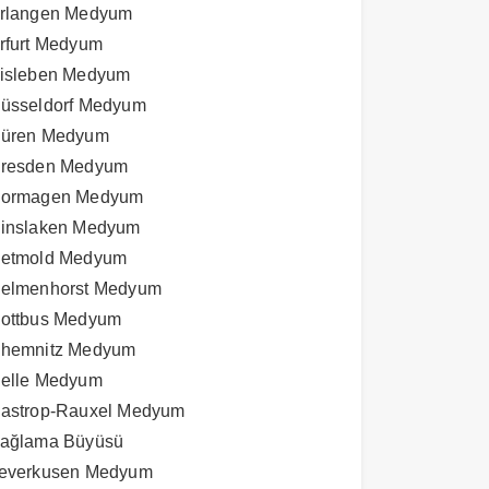
rlangen Medyum
rfurt Medyum
isleben Medyum
üsseldorf Medyum
üren Medyum
resden Medyum
ormagen Medyum
inslaken Medyum
etmold Medyum
elmenhorst Medyum
ottbus Medyum
hemnitz Medyum
elle Medyum
astrop-Rauxel Medyum
ağlama Büyüsü
everkusen Medyum