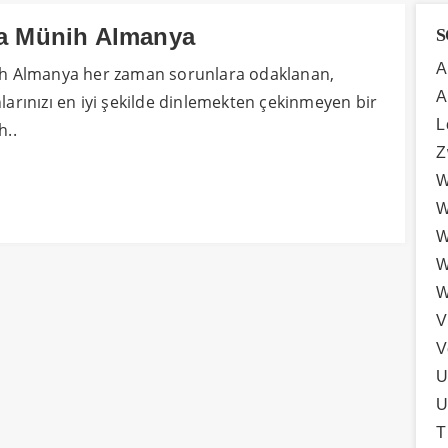
 Münih Almanya
S
A
 Almanya her zaman sorunlara odaklanan,
A
nlarınızı en iyi şekilde dinlemekten çekinmeyen bir
L
..
Z
W
W
W
W
W
V
V
U
U
T