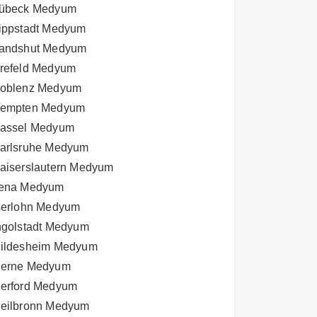
übeck Medyum
ippstadt Medyum
andshut Medyum
refeld Medyum
oblenz Medyum
empten Medyum
assel Medyum
arlsruhe Medyum
aiserslautern Medyum
ena Medyum
serlohn Medyum
ngolstadt Medyum
ildesheim Medyum
erne Medyum
erford Medyum
eilbronn Medyum