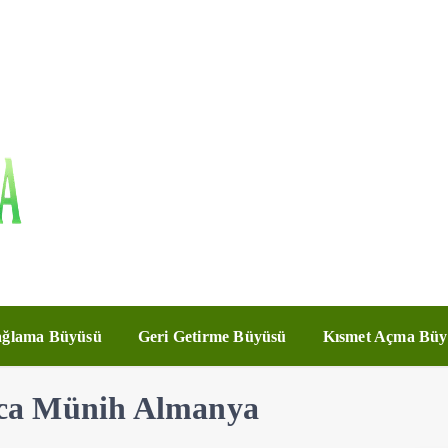
ğlama Büyüsü
Geri Getirme Büyüsü
Kısmet Açma Büy
ca Münih Almanya