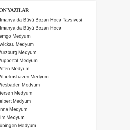
ON YAZILAR
lmanya’da Büyü Bozan Hoca Tavsiyesi
lmanya’da Büyü Bozan Hoca
emgo Medyum
wickau Medyum
ürzburg Medyum
uppertal Medyum
itten Medyum
ilhelmshaven Medyum
iesbaden Medyum
iersen Medyum
elbert Medyum
nna Medyum
lm Medyum
übingen Medyum