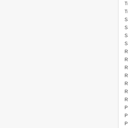
T
T
S
S
S
S
R
R
R
R
R
R
R
P
P
P