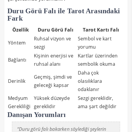
Duru Görü Falı ile Tarot Arasındaki
Fark
Özellik
Duru Görü Falı
Tarot Kartı Falı
Ruhsal vizyon ve
Sembol ve kart
Yöntem
sezgi
yorumu
Kişinin enerjisi ve
Kartlar üzerinden
Bağlantı
ruhsal alanı
sembolik okuma
Daha çok
Geçmiş, şimdi ve
Derinlik
olasılıklara
geleceği kapsar
odaklanır
Medyum
Yüksek düzeyde
Sezgi gereklidir,
Gerekliliği
gereklidir
ama şart değildir
Danışan Yorumları
“Duru görü falı bakarken söylediği şeylerin