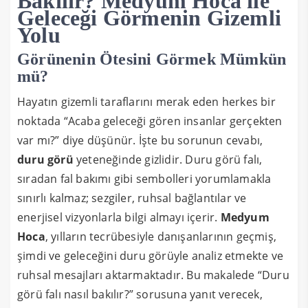
Bakılır? Medyum Hoca ile
Geleceği Görmenin Gizemli
Yolu
Görünenin Ötesini Görmek Mümkün
mü?
Hayatın gizemli taraflarını merak eden herkes bir
noktada “Acaba geleceği gören insanlar gerçekten
var mı?” diye düşünür. İşte bu sorunun cevabı,
duru görü
yeteneğinde gizlidir. Duru görü falı,
sıradan fal bakımı gibi sembolleri yorumlamakla
sınırlı kalmaz; sezgiler, ruhsal bağlantılar ve
enerjisel vizyonlarla bilgi almayı içerir.
Medyum
Hoca
, yılların tecrübesiyle danışanlarının geçmiş,
şimdi ve geleceğini duru görüyle analiz etmekte ve
ruhsal mesajları aktarmaktadır. Bu makalede “Duru
görü falı nasıl bakılır?” sorusuna yanıt verecek,